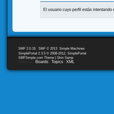
El usuario cuyo perfil estás intentando e
SMF 2.0.15
|
SMF © 2013
,
Simple Machines
SimplePortal 2.3.5 © 2008-2012, SimplePortal
SMFSimple.com Theme | Skin Samp
Sitemap:
Boards
|
Topics
|
XML