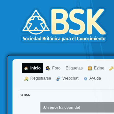
  Inicio
  Foro
Etiquetas
  Ezine
  Registrarse
  Webchat
  Ayuda
La BSK
¡Un error ha ocurrido!