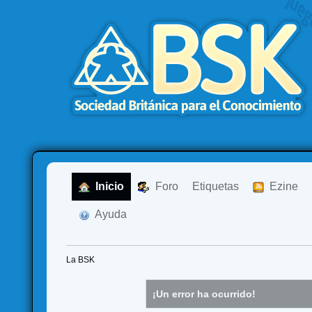
  Inicio
  Foro
Etiquetas
  Ezine
  Ayuda
La BSK
¡Un error ha ocurrido!