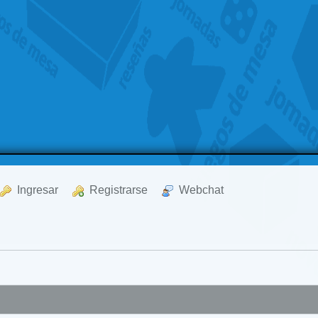
  Ingresar
  Registrarse
  Webchat