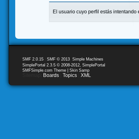
El usuario cuyo perfil estás intentando e
SMF 2.0.15
|
SMF © 2013
,
Simple Machines
SimplePortal 2.3.5 © 2008-2012, SimplePortal
SMFSimple.com Theme | Skin Samp
Sitemap:
Boards
|
Topics
|
XML