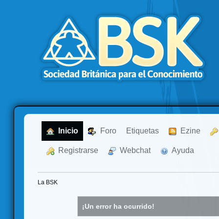
  Inicio
  Foro
Etiquetas
  Ezine
  Registrarse
  Webchat
  Ayuda
La BSK
¡Un error ha ocurrido!