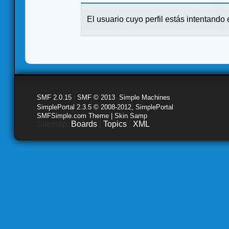
El usuario cuyo perfil estás intentando e
SMF 2.0.15
|
SMF © 2013
,
Simple Machines
SimplePortal 2.3.5 © 2008-2012, SimplePortal
SMFSimple.com Theme | Skin Samp
Sitemap:
Boards
|
Topics
|
XML