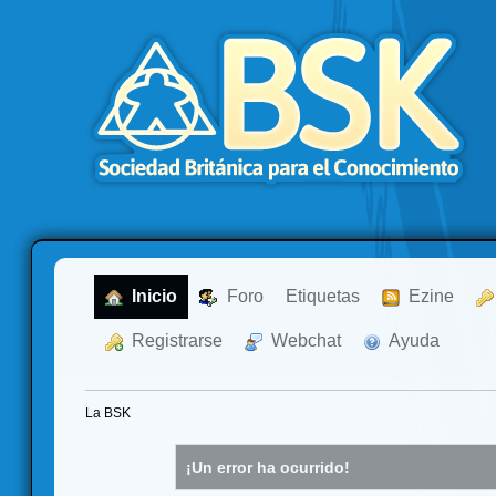
  Inicio
  Foro
Etiquetas
  Ezine
  Registrarse
  Webchat
  Ayuda
La BSK
¡Un error ha ocurrido!