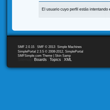
El usuario cuyo perfil estás intentando e
SMF 2.0.15
|
SMF © 2013
,
Simple Machines
SimplePortal 2.3.5 © 2008-2012, SimplePortal
SMFSimple.com Theme | Skin Samp
Sitemap:
Boards
|
Topics
|
XML