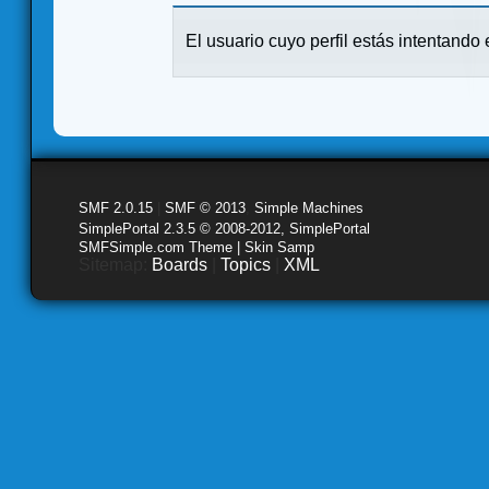
El usuario cuyo perfil estás intentando e
SMF 2.0.15
|
SMF © 2013
,
Simple Machines
SimplePortal 2.3.5 © 2008-2012, SimplePortal
SMFSimple.com Theme | Skin Samp
Sitemap:
Boards
|
Topics
|
XML