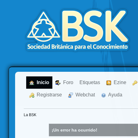
  Inicio
  Foro
Etiquetas
  Ezine
  Registrarse
  Webchat
  Ayuda
La BSK
¡Un error ha ocurrido!