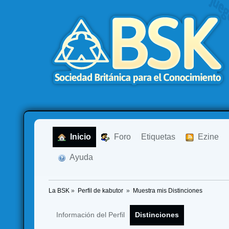
  Inicio
  Foro
Etiquetas
  Ezine
  Ayuda
La BSK
»
Perfil de kabutor 
»
Muestra mis Distinciones
Información del Perfil
Distinciones