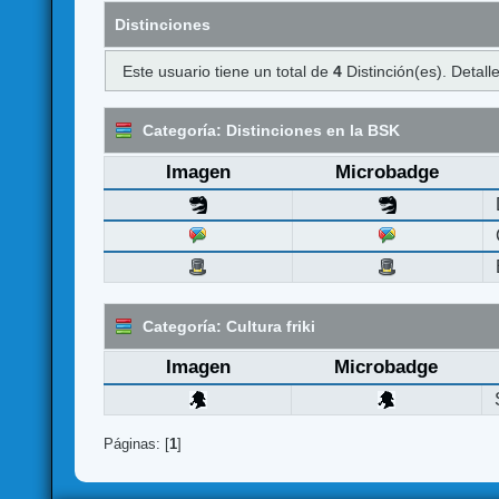
Distinciones
Este usuario tiene un total de
4
Distinción(es). Detalle
Categoría: Distinciones en la BSK
Imagen
Microbadge
Categoría: Cultura friki
Imagen
Microbadge
Páginas: [
1
]