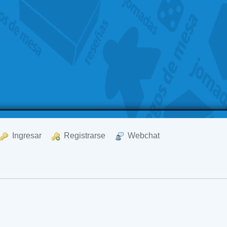
  Ingresar
  Registrarse
  Webchat