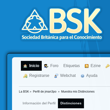
  Inicio
  Foro
Etiquetas
  Ezine
  Registrarse
  Webchat
  Ayuda
La BSK
»
Perfil de jman3po 
»
Muestra mis Distinciones
Información del Perfil
Distinciones