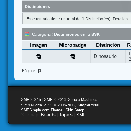
Distinciones
Este usuario tiene un total de
1
Distinción(es). Detalles:
Categoría: Distinciones en la BSK
Imagen
Microbadge
Distinción
R
Dinosaurio
Páginas: [
1
]
SMF 2.0.15
|
SMF © 2013
,
Simple Machines
SimplePortal 2.3.5 © 2008-2012, SimplePortal
SMFSimple.com Theme | Skin Samp
Sitemap:
Boards
|
Topics
|
XML