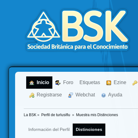
  Inicio
  Foro
Etiquetas
  Ezine
  Registrarse
  Webchat
  Ayuda
La BSK
»
Perfil de turlusiflu 
»
Muestra mis Distinciones
Información del Perfil
Distinciones