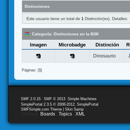
Distinciones
Este usuario tiene un total de
1
Distinción(es). Detalles:
Categoría: Distinciones en la BSK
Imagen
Microbadge
Distinción
R
Dinosaurio
Páginas: [
1
]
SMF 2.0.15
|
SMF © 2013
,
Simple Machines
SimplePortal 2.3.5 © 2008-2012, SimplePortal
SMFSimple.com Theme | Skin Samp
Sitemap:
Boards
|
Topics
|
XML