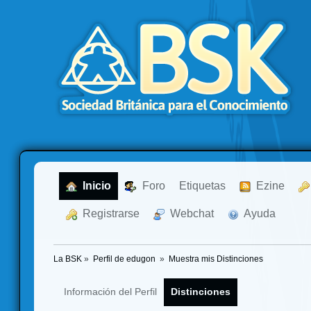
  Inicio
  Foro
Etiquetas
  Ezine
  Registrarse
  Webchat
  Ayuda
La BSK
»
Perfil de edugon 
»
Muestra mis Distinciones
Información del Perfil
Distinciones