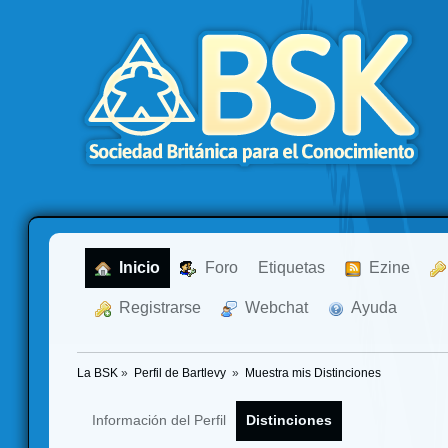
  Inicio
  Foro
Etiquetas
  Ezine
  Registrarse
  Webchat
  Ayuda
La BSK
»
Perfil de Bartlevy 
»
Muestra mis Distinciones
Información del Perfil
Distinciones