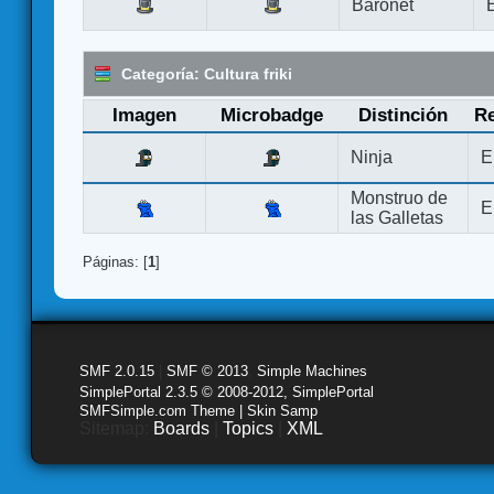
Baronet
Categoría: Cultura friki
Imagen
Microbadge
Distinción
Re
Ninja
E
Monstruo de
E
las Galletas
Páginas: [
1
]
SMF 2.0.15
|
SMF © 2013
,
Simple Machines
SimplePortal 2.3.5 © 2008-2012, SimplePortal
SMFSimple.com Theme | Skin Samp
Sitemap:
Boards
|
Topics
|
XML