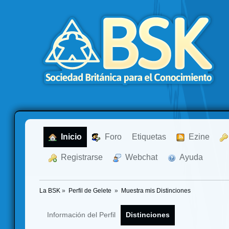
  Inicio
  Foro
Etiquetas
  Ezine
  Registrarse
  Webchat
  Ayuda
La BSK
»
Perfil de Gelete 
»
Muestra mis Distinciones
Información del Perfil
Distinciones