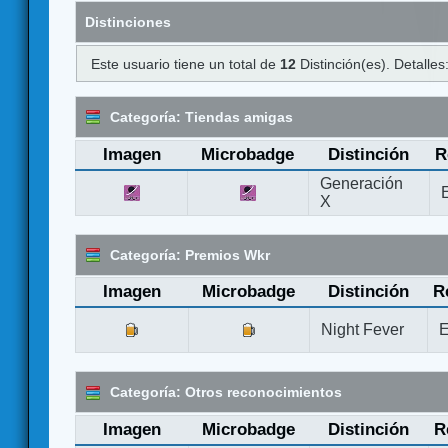
Distinciones
Este usuario tiene un total de
12
Distinción(es). Detalles
Categoría: Tiendas amigas
Imagen
Microbadge
Distinción
R
Generación
X
Categoría: Premios Wkr
Imagen
Microbadge
Distinción
R
Night Fever
E
Categoría: Otros reconocimientos
Imagen
Microbadge
Distinción
R