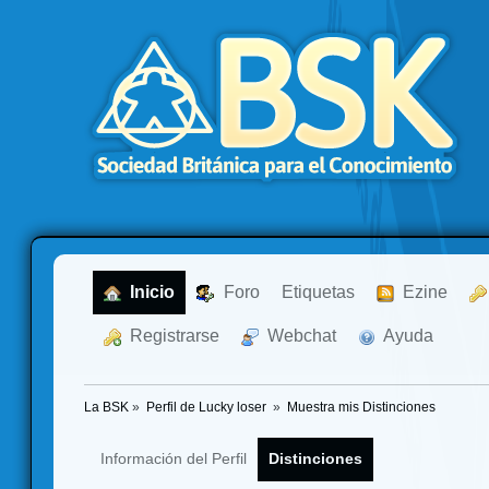
  Inicio
  Foro
Etiquetas
  Ezine
  Registrarse
  Webchat
  Ayuda
La BSK
»
Perfil de Lucky loser 
»
Muestra mis Distinciones
Información del Perfil
Distinciones