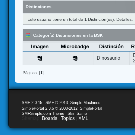
Distinciones
Este usuario tiene un total de
1
Distinción(es). Detalles:
Categoría: Distinciones en la BSK
Imagen
Microbadge
Distinción
R
Dinosaurio
Páginas: [
1
]
SMF 2.0.15
|
SMF © 2013
,
Simple Machines
SimplePortal 2.3.5 © 2008-2012, SimplePortal
SMFSimple.com Theme | Skin Samp
Sitemap:
Boards
|
Topics
|
XML