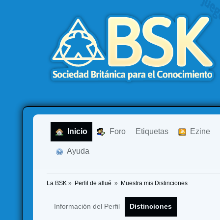
  Inicio
  Foro
Etiquetas
  Ezine
  Ayuda
La BSK
»
Perfil de allué 
»
Muestra mis Distinciones
Información del Perfil
Distinciones