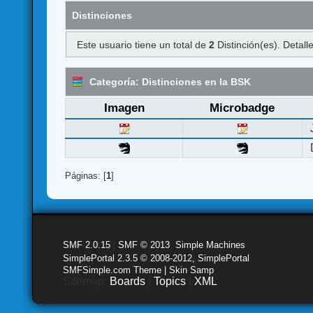
Distinciones
Este usuario tiene un total de
2
Distinción(es). Detalle
Categoría: Distinciones en la BSK
Imagen
Microbadge
Páginas: [
1
]
SMF 2.0.15
|
SMF © 2013
,
Simple Machines
SimplePortal 2.3.5 © 2008-2012, SimplePortal
SMFSimple.com Theme | Skin Samp
Sitemap:
Boards
|
Topics
|
XML