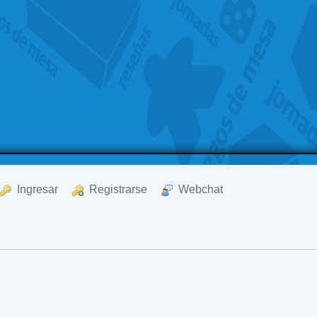
  Ingresar
  Registrarse
  Webchat