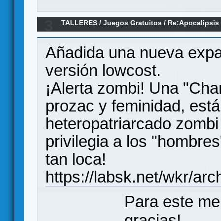
3
TALLERES
/
Juegos Gratuitos
/
Re:Apocalipsis
Añadida una nueva expan
versión lowcost.
¡Alerta zombi! Una "Char
prozac y feminidad, está
heteropatriarcado zombi
privilegia a los "hombre
tan loca!
https://labsk.net/wkr/ar
Para este me
gracias!