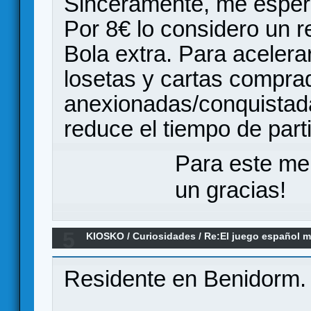
Sinceramente, me espera
Por 8€ lo considero un r
Bola extra. Para acelerar
losetas y cartas compra
anexionadas/conquistada
reduce el tiempo de part
Para este me
un gracias!
5
KIOSKO
/
Curiosidades
/
Re:El juego español m
Residente en Benidorm.