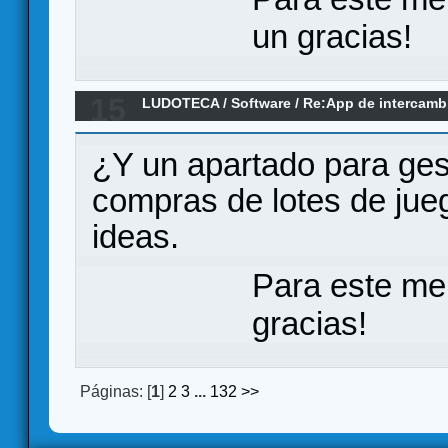
un gracias!
15
LUDOTECA
/
Software
/
Re:App de intercamb
al alcance de la mano
¿Y un apartado para ges
compras de lotes de jue
ideas.
Para este me
gracias!
Páginas: [
1
]
2
3
...
132
>>