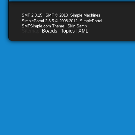
SMF 2.0.15
|
SMF © 2013
,
Simple Machines
SimplePortal 2.3.5 © 2008-2012, SimplePortal
SMFSimple.com Theme | Skin Samp
Sitemap:
Boards
|
Topics
|
XML