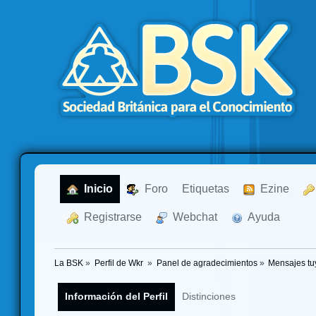
  Inicio
  Foro
Etiquetas
  Ezine
  Registrarse
  Webchat
  Ayuda
La BSK
»
Perfil de Wkr 
»
Panel de agradecimientos
»
Mensajes tu
Información del Perfil
Distinciones