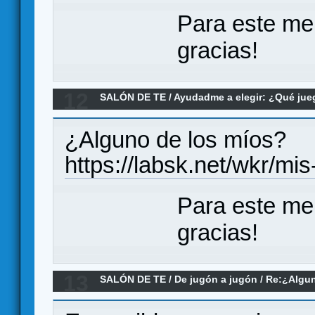
Para este me
gracias!
12
SALÓN DE TE
/
Ayudadme a elegir: ¿Qué ju
PnP de cartas
¿Alguno de los míos?
https://labsk.net/wkr/mi
Para este me
gracias!
13
SALÓN DE TE
/
De jugón a jugón
/
Re:¿Algun
inteligencias artificiales para jugar?