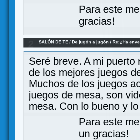
Para este me
gracias!
2
SALÓN DE TE
/
De jugón a jugón
/
Re:¿Ha envej
juegos modernos no le llegan a la altura?
Seré breve. A mi puerto
de los mejores juegos d
Muchos de los juegos ac
juegos de mesa, son vid
mesa. Con lo bueno y lo 
Para este me
un gracias!