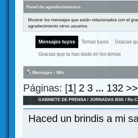
Panel de agradecimientos
Mostrar los mensajes que están relacionados con el gra
agradecimiento otros usuarios.
Mensajes tuyos
Temas tuyos
Gracias q
Gracias que tu has dado en los temas
Mensajes - Wkr
Páginas: [
1
]
2
3
...
132
>>
1
GABINETE DE PRENSA
/
JORNADAS BSK
/
Re:C
Haced un brindis a mi sa