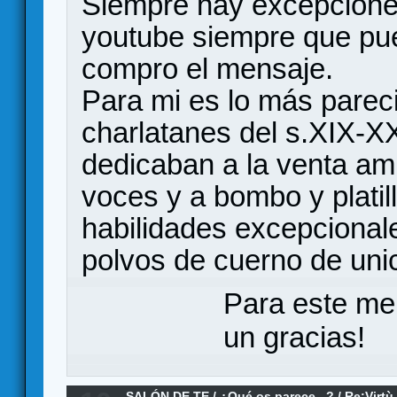
Siempre hay excepciones
youtube siempre que pu
compro el mensaje.
Para mi es lo más parec
charlatanes del s.XIX-X
dedicaban a la venta am
voces y a bombo y platil
habilidades excepcional
polvos de cuerno de unic
Para este me
un gracias!
SALÓN DE TE
/
¿Qué os parece...?
/
Re:Virtù