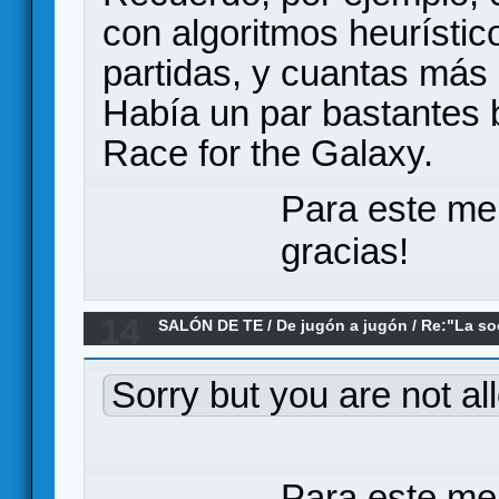
con algoritmos heurístic
partidas, y cuantas más 
Había un par bastantes
Race for the Galaxy.
Para este me
gracias!
14
SALÓN DE TE
/
De jugón a jugón
/
Re:"La so
(Han) como metáfora de la Ludosfera
Sorry but you are not al
Para este me