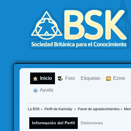
  Inicio
  Foro
Etiquetas
  Ezine
  Ayuda
La BSK
»
Perfil de Karinsky 
»
Panel de agradecimientos
»
Men
Información del Perfil
Distinciones