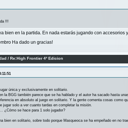
da !!!
ya bien en la partida. En nada estarás jugando con accesorios
mbro Ha dado un gracias!
idad
/
Re:High Frontier 4ª Edicion
:11:51
jugar única y exclusivamente en solitario.
en la BGG también parece que se ha hablado y el autor ha sacado hasta unas
erencia en absoluto al juego en solitario. Y la gente comenta cosas como que 
 jugar solo a ver cuanto tardas en completar la misión.
... ¿Cómo se hace para 1 solo jugador?
na bien en solitario, sobre todo porque Masqueoca se ha empeñado en no traer 