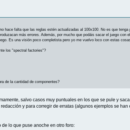
 no hace falta que las reglas estén actualizadas al 100x100. No es que tenga 
duzacan más errores. Además, por mucho que podáis sacar el juego con el reg
juego. Es una visión poco completista pero yo me vuelvo loco con estas cosas
te los "spectral factories"?
tura de la cantidad de componentes?
imamente, salvo casos muy puntuales en los que se pule y saca 
edacción y para corregir de erratas (algunos ejemplos se han c
o de lo que puse anoche en otro foro: