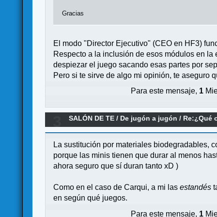
Gracias
El modo "Director Ejecutivo" (CEO en HF3) funci
Respecto a la inclusión de esos módulos en la 
despiezar el juego sacando esas partes por sep
Pero si te sirve de algo mi opinión, te aseguro
Para este mensaje,
1
Mie
3
SALÓN DE TE
/
De jugón a jugón
/
Re:¿Qué o
La sustitución por materiales biodegradables, 
porque las minis tienen que durar al menos has
ahora seguro que sí duran tanto xD )
Como en el caso de Carqui, a mi las
estandés
t
en según qué juegos.
Para este mensaje,
1
Mie