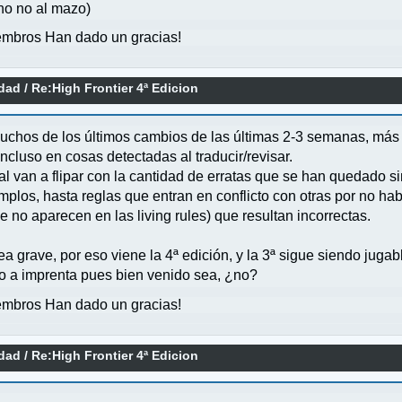
no no al mazo)
mbros Han dado un gracias!
idad
/
Re:High Frontier 4ª Edicion
 muchos de los últimos cambios de las últimas 2-3 semanas, más 
incluso en cosas detectadas al traducir/revisar.
l van a flipar con la cantidad de erratas que se han quedado si
mplos, hasta reglas que entran en conflicto con otras por no hab
no aparecen en las living rules) que resultan incorrectas.
a grave, por eso viene la 4ª edición, y la 3ª sigue siendo jugab
ío a imprenta pues bien venido sea, ¿no?
mbros Han dado un gracias!
idad
/
Re:High Frontier 4ª Edicion