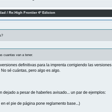
idad
/
Re:High Frontier 4ª Edicion
as?
as cuantas van a tener.
siones definitivas para la imprenta corrigiendo las versiones 
No sé cuántas, pero algo es algo.
 dejado a pesar de haberles avisado... un par de ejemplos:
o en el pie de página pone reglamento base...)