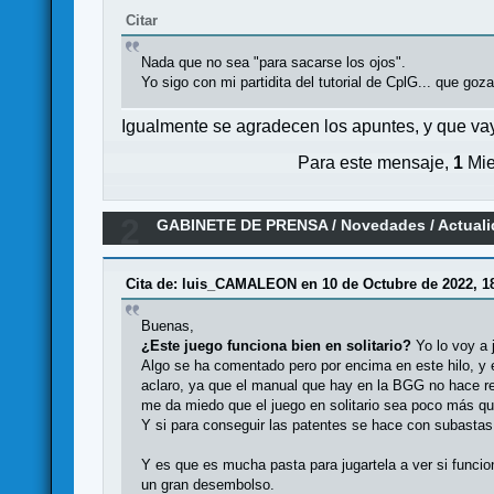
Citar
Nada que no sea "para sacarse los ojos".
Yo sigo con mi partidita del tutorial de CplG... que goza
Igualmente se agradecen los apuntes, y que va
Para este mensaje,
1
Mie
2
GABINETE DE PRENSA
/
Novedades / Actual
Cita de: luis_CAMALEON en 10 de Octubre de 2022, 18
Buenas,
¿Este juego funciona bien en solitario?
Yo lo voy a 
Algo se ha comentado pero por encima en este hilo, y 
aclaro, ya que el manual que hay en la BGG no hace ref
me da miedo que el juego en solitario sea poco más que
Y si para conseguir las patentes se hace con subastas
Y es que es mucha pasta para jugartela a ver si funcio
un gran desembolso.