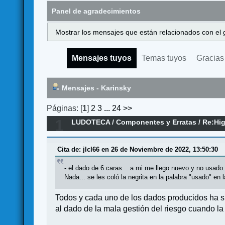
Panel de agradecimientos
Mostrar los mensajes que están relacionados con el 
Mensajes tuyos
Temas tuyos
Gracias
Mensajes - Karinsky
Páginas: [
1
]
2
3
...
24
>>
1
LUDOTECA
/
Componentes y Erratas
/
Re:Hig
Cita de: jlcl66 en 26 de Noviembre de 2022, 13:50:30
- el dado de 6 caras... a mi me llego nuevo y no usado
Nada... se les coló la negrita en la palabra "usado" e
Todos y cada uno de los dados producidos ha si
al dado de la mala gestión del riesgo cuando la