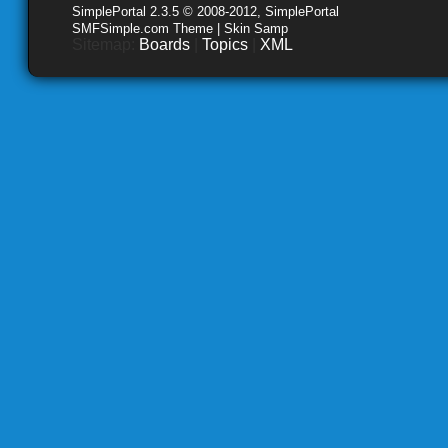
SimplePortal 2.3.5 © 2008-2012, SimplePortal
SMFSimple.com Theme | Skin Samp
Sitemap:
Boards
|
Topics
|
XML