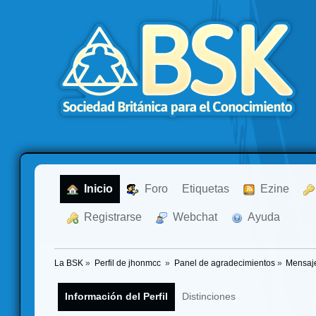
  Inicio
  Foro
Etiquetas
  Ezine
  Registrarse
  Webchat
  Ayuda
La BSK
»
Perfil de jhonmcc 
»
Panel de agradecimientos
»
Mensaje
Información del Perfil
Distinciones