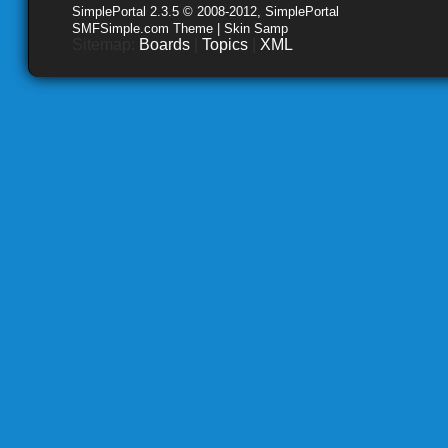
SimplePortal 2.3.5 © 2008-2012, SimplePortal
SMFSimple.com Theme | Skin Samp
Sitemap:
Boards
|
Topics
|
XML