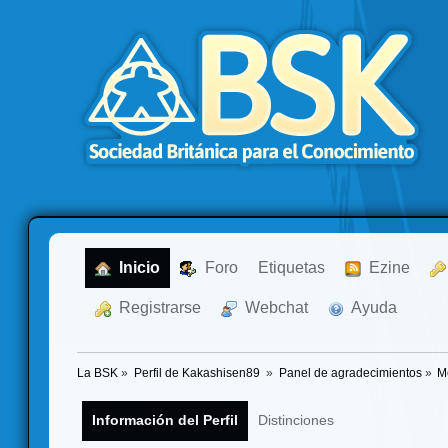
  Inicio
  Foro
Etiquetas
  Ezine
  Registrarse
  Webchat
  Ayuda
La BSK
»
Perfil de Kakashisen89 
»
Panel de agradecimientos
»
M
Información del Perfil
Distinciones