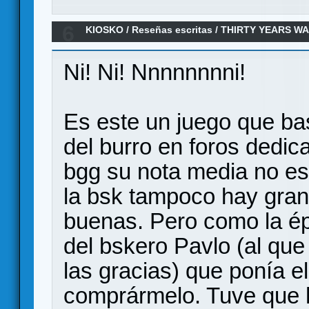
6
KIOSKO
/
Reseñas escritas
/
THIRTY YEARS WA
1648 (Reseña)
Ni! Ni! Nnnnnnnni!
Es este un juego que ba
del burro en foros dedic
bgg su nota media no es
la bsk tampoco hay gran
buenas. Pero como la ép
del bskero Pavlo (al que
las gracias) que ponía el
comprármelo. Tuve que h