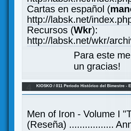
Cartas en español (
mano
http://labsk.net/index.p
Recursos (
Wkr
):
http://labsk.net/wkr/ar
Para este me
un gracias!
4
KIOSKO
/
011 Periodo Histórico del Bimestre -
(Reseña)
Men of Iron - Volume I "T
(Reseña) ................. A