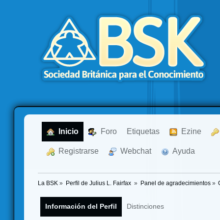
  Inicio
  Foro
Etiquetas
  Ezine
  Registrarse
  Webchat
  Ayuda
La BSK
»
Perfil de Julius L. Fairfax 
»
Panel de agradecimientos
»
Información del Perfil
Distinciones