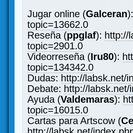
Jugar online (
Galceran
)
topic=13662.0
Reseña (
ppglaf
):
http:/
topic=2901.0
Videorreseña (
Iru80
):
ht
topic=134342.0
Dudas:
http://labsk.net
Debate:
http://labsk.ne
Ayuda (
Valdemaras
):
ht
topic=16015.0
Cartas para Artscow (
Ce
http://labsk.net/index.p