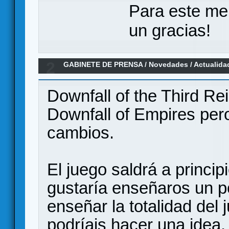
Para este me
un gracias!
2
GABINETE DE PRENSA
/
Novedades / Actualida
Reich: Próximo KS - doit games
Downfall of the Third Re
Downfall of Empires per
cambios.
El juego saldrá a princi
gustaría enseñaros un p
enseñar la totalidad del
podríais hacer una idea.