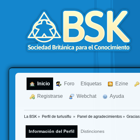
  Inicio
  Foro
Etiquetas
  Ezine
  Registrarse
  Webchat
  Ayuda
La BSK
»
Perfil de turlusiflu 
»
Panel de agradecimientos
»
Gracias
Información del Perfil
Distinciones