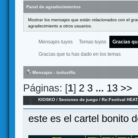
Panel de agradecimientos
Mostrar los mensajes que están relacionados con el gra
agradecimiento a otros usuarios.
Mensajes tuyos
Temas tuyos
Gracias qu
Gracias que tu has dado en los temas
Mensajes - turlusiflu
Páginas: [
1
]
2
3
...
13
>>
1
KIOSKO
/
Sesiones de juego
/
Re:Festival HEAT
Q2 y Q3 y 6 dias para la carrera
este es el cartel bonito d