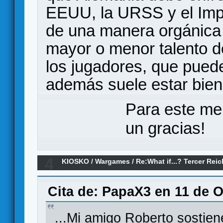
EEUU, la URSS y el Imper
de una manera orgánica
mayor o menor talento de
los jugadores, que pued
además suele estar bie
Para este me
un gracias!
4
KIOSKO
/
Wargames
/
Re:What if...? Tercer Rei
Cita de: PapaX3 en 11 de O
...Mi amigo Roberto sostien