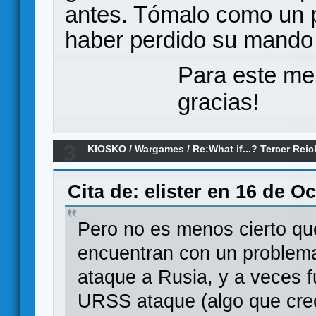
antes. Tómalo como un 
haber perdido su mand
Para este me
gracias!
3
KIOSKO
/
Wargames
/
Re:What if...? Tercer Rei
Cita de: elister en 16 de O
Pero no es menos cierto qu
encuentran con un problema
ataque a Rusia, y a veces f
URSS ataque (algo que creo