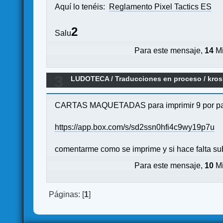
Aquí lo tenéis:
Reglamento Pixel Tactics ES
2
Salu
Para este mensaje,
14
Mi
3
LUDOTECA
/
Traducciones en proceso
/
kros
CARTAS MAQUETADAS para imprimir 9 por pagin
https://app.box.com/s/sd2ssn0hfi4c9wy19p7u
comentarme como se imprime y si hace falta subi
Para este mensaje,
10
Mi
Páginas: [
1
]