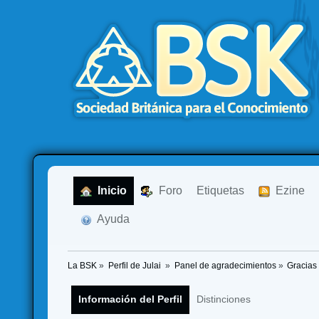
  Inicio
  Foro
Etiquetas
  Ezine
  Ayuda
La BSK
»
Perfil de Julai 
»
Panel de agradecimientos
»
Gracias
Información del Perfil
Distinciones