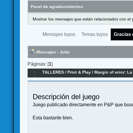
Panel de agradecimientos
Mostrar los mensajes que están relacionados con el 
Mensajes tuyos
Temas tuyos
Gracias 
Mensajes - Julai
Páginas: [
1
]
1
TALLERES
/
Print & Play
/
Margin of error: L
Descripción del juego
Juego publicado directamente en P&P que busca 
Esta bastante bien.