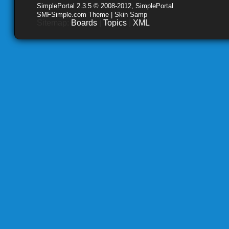
SimplePortal 2.3.5 © 2008-2012, SimplePortal
SMFSimple.com Theme | Skin Samp
Sitemap:
Boards
|
Topics
|
XML