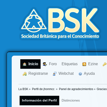
  Inicio
  Foro
Etiquetas
  Ezine
  Registrarse
  Webchat
  Ayuda
La BSK
»
Perfil de jhonmcc 
»
Panel de agradecimientos
»
Gracias
Información del Perfil
Distinciones