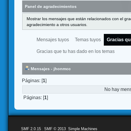
Panel de agradecimientos
Mostrar los mensajes que están relacionados con el gra
agradecimiento a otros usuarios.
Mensajes tuyos
Temas tuyos
Gracias qu
Gracias que tu has dado en los temas
Mensajes - jhonmcc
Páginas: [
1
]
No hay mensa
Páginas: [
1
]
SMF 2.0.15
|
SMF © 2013
,
Simple Machines