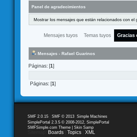
Panel de agradecimientos
Mostrar los mensajes que están relacionados con el 
Mensajes tuyos
Temas tuyos
Gracias 
Mensajes - Rafael Guarinos
Páginas: [
1
]
Páginas: [
1
]
SMF 2.0.15
|
SMF © 2013
,
Simple Machines
SimplePortal 2.3.5 © 2008-2012, SimplePortal
SMFSimple.com Theme | Skin Samp
Sitemap:
Boards
|
Topics
|
XML