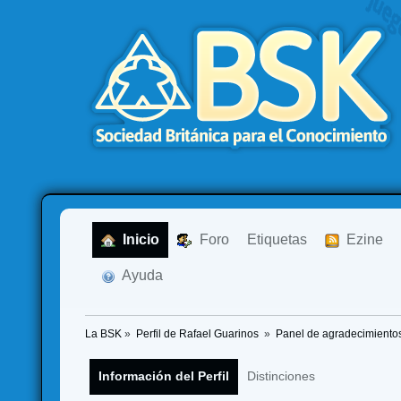
  Inicio
  Foro
Etiquetas
  Ezine
  Ayuda
La BSK
»
Perfil de Rafael Guarinos 
»
Panel de agradecimiento
Información del Perfil
Distinciones