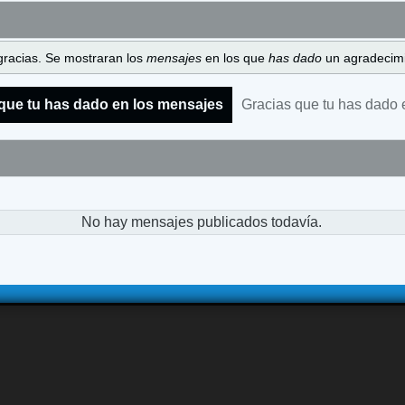
gracias. Se mostraran los
mensajes
en los que
has dado
un agradecimi
que tu has dado en los mensajes
Gracias que tu has dado 
No hay mensajes publicados todavía.