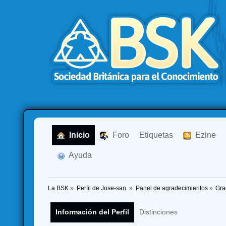
  Inicio
  Foro
Etiquetas
  Ezine
  Ayuda
La BSK
»
Perfil de Jose-san 
»
Panel de agradecimientos
»
Gra
Información del Perfil
Distinciones