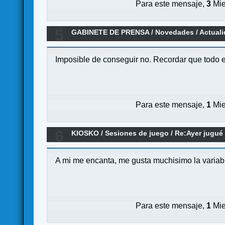
Para este mensaje,
3
Mie
5
GABINETE DE PRENSA
/
Novedades / Actual
Imposible de conseguir no. Recordar que todo el 
Para este mensaje,
1
Mie
6
KIOSKO
/
Sesiones de juego
/
Re:Ayer jugué 
A mi me encanta, me gusta muchisimo la variabi
Para este mensaje,
1
Mie