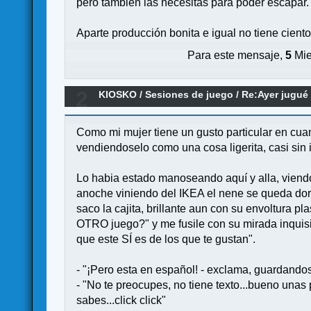
pero también las necesitas para poder escapar. 
Aparte producción bonita e igual no tiene cient
Para este mensaje,
5
Mie
2
KIOSKO
/
Sesiones de juego
/
Re:Ayer jugué 
Como mi mujer tiene un gusto particular en cua
vendiendoselo como una cosa ligerita, casi sin i
Lo habia estado manoseando aquí y alla, viendo 
anoche viniendo del IKEA el nene se queda dorm
saco la cajita, brillante aun con su envoltura 
OTRO juego?" y me fusile con su mirada inquisit
que este SÍ es de los que te gustan".
- "¡Pero esta en español! - exclama, guardandose
- "No te preocupes, no tiene texto...bueno unas
sabes...click click"