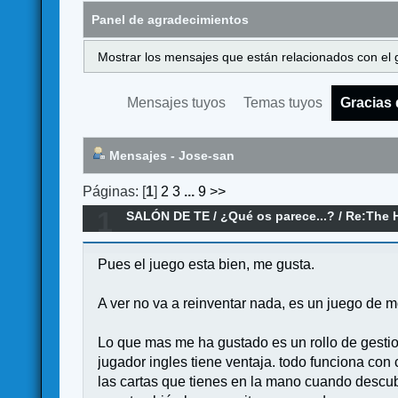
Panel de agradecimientos
Mostrar los mensajes que están relacionados con el 
Mensajes tuyos
Temas tuyos
Gracias 
Mensajes - Jose-san
Páginas: [
1
]
2
3
...
9
>>
1
SALÓN DE TE
/
¿Qué os parece...?
/
Re:The 
Pues el juego esta bien, me gusta.
A ver no va a reinventar nada, es un juego de m
Lo que mas me ha gustado es un rollo de gestion
jugador ingles tiene ventaja. todo funciona con
las cartas que tienes en la mano cuando descu