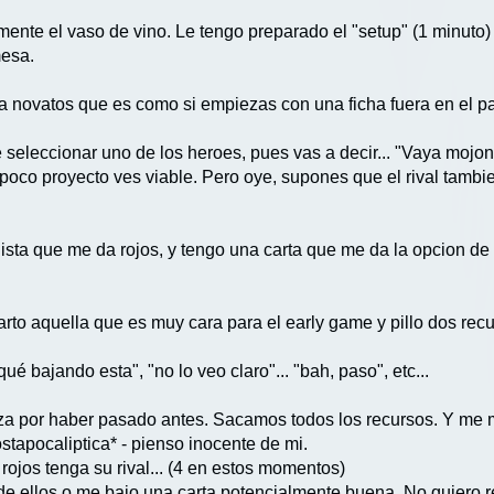
ente el vaso de vino. Le tengo preparado el "setup" (1 minuto) y
mesa.
novatos que es como si empiezas con una ficha fuera en el pa
de seleccionar uno de los heroes, pues vas a decir... "Vaya mo
 poco proyecto ves viable. Pero oye, supones que el rival tambi
elista que me da rojos, y tengo una carta que me da la opcion 
rto aquella que es muy cara para el early game y pillo dos recu
é bajando esta", "no lo veo claro"... "bah, paso", etc...
za por haber pasado antes. Sacamos todos los recursos. Y me m
stapocaliptica* - pienso inocente de mi.
rojos tenga su rival... (4 en estos momentos)
de ellos o me bajo una carta potencialmente buena. No quiero r