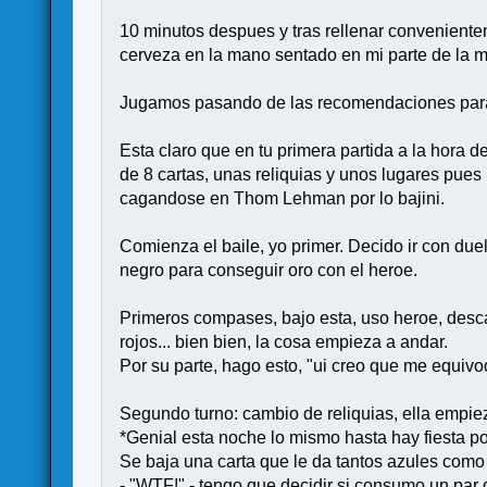
10 minutos despues y tras rellenar convenientem
cerveza en la mano sentado en mi parte de la 
Jugamos pasando de las recomendaciones para 
Esta claro que en tu primera partida a la hora 
de 8 cartas, unas reliquias y unos lugares pues
cagandose en Thom Lehman por lo bajini.
Comienza el baile, yo primer. Decido ir con du
negro para conseguir oro con el heroe.
Primeros compases, bajo esta, uso heroe, desca
rojos... bien bien, la cosa empieza a andar.
Por su parte, hago esto, "ui creo que me equivoqu
Segundo turno: cambio de reliquias, ella empie
*Genial esta noche lo mismo hasta hay fiesta po
Se baja una carta que le da tantos azules como 
- "WTF!" - tengo que decidir si consumo un par 