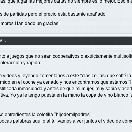
así que jugar las mejores cartas no siempre es lo mejor. Eso m
os de partidas pero el precio esta bastante apañado.
mbros Han dado un gracias!
a...
nto a juegos que no sean cooperativos o extrictamente multisol
nteraccion y rápida.
videos y leyendo comentarios a este "clasico" asi que solté la
ido en el coche ya cenado y nos encontramos que estamos "libr
plastificada inmaculada y antes de que mi mujer, muy sabia y a
iva. Yo ya le tengo puesta en la mano la copa de vino blanco fa
 entredientes la coletilla "hijodemilpadres".
 pocas palabras aqui o allá...vamos a ver juntos el video de có