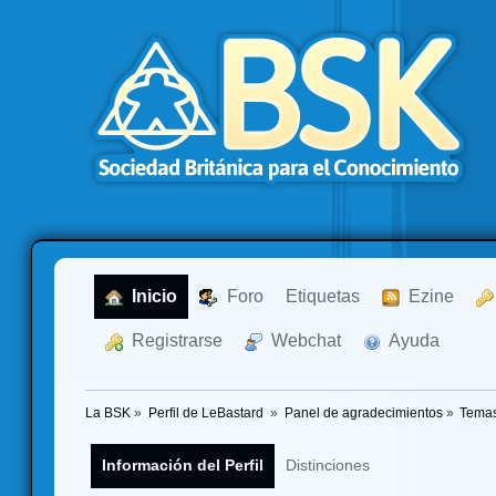
  Inicio
  Foro
Etiquetas
  Ezine
  Registrarse
  Webchat
  Ayuda
La BSK
»
Perfil de LeBastard 
»
Panel de agradecimientos
»
Temas
Información del Perfil
Distinciones