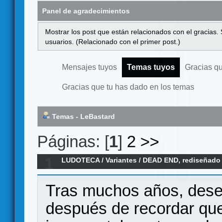
Panel de agradecimientos
Mostrar los post que están relacionados con el gracias.
usuarios. (Relacionado con el primer post.)
Mensajes tuyos
Temas tuyos
Gracias q
Gracias que tu has dado en los temas
Temas - LeBastard
Páginas: [
1
]
2
>>
1
LUDOTECA
/
Variantes
/
DEAD END, rediseñado
Tras muchos años, dese
después de recordar que 