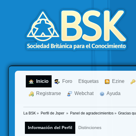
  Inicio
  Foro
Etiquetas
  Ezine
  Registrarse
  Webchat
  Ayuda
La BSK
»
Perfil de Jsper 
»
Panel de agradecimientos
»
Gracias qu
Información del Perfil
Distinciones