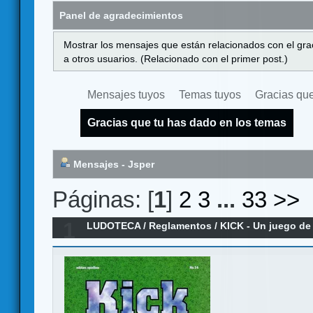
Panel de agradecimientos
Mostrar los mensajes que están relacionados con el gra
a otros usuarios. (Relacionado con el primer post.)
Mensajes tuyos
Temas tuyos
Gracias que
Gracias que tu has dado en los temas
Mensajes - Jsper
Páginas: [
1
]
2
3
...
33
>>
1
LUDOTECA
/
Reglamentos
/
KICK - Un juego de 
Reglamento en español