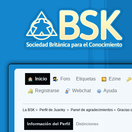
  Inicio
  Foro
Etiquetas
  Ezine
  Registrarse
  Webchat
  Ayuda
La BSK
»
Perfil de Juanky 
»
Panel de agradecimientos
»
Gracias 
Información del Perfil
Distinciones