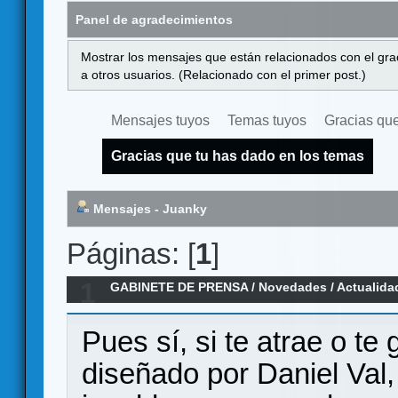
Panel de agradecimientos
Mostrar los mensajes que están relacionados con el gra
a otros usuarios. (Relacionado con el primer post.)
Mensajes tuyos
Temas tuyos
Gracias que
Gracias que tu has dado en los temas
Mensajes - Juanky
Páginas: [
1
]
1
GABINETE DE PRENSA
/
Novedades / Actualida
Mayo entonces Berlin 1945 te va a interesar
Pues sí, si te atrae o te
diseñado por Daniel Val,