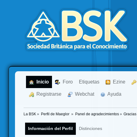
  Inicio
  Foro
Etiquetas
  Ezine
  Registrarse
  Webchat
  Ayuda
La BSK
»
Perfil de Maeglor 
»
Panel de agradecimientos
»
Gracias
Información del Perfil
Distinciones