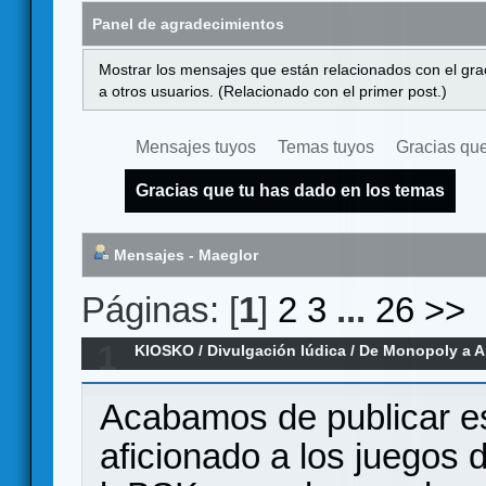
Panel de agradecimientos
Mostrar los mensajes que están relacionados con el gra
a otros usuarios. (Relacionado con el primer post.)
Mensajes tuyos
Temas tuyos
Gracias que
Gracias que tu has dado en los temas
Mensajes - Maeglor
Páginas: [
1
]
2
3
...
26
>>
1
KIOSKO
/
Divulgación lúdica
/
De Monopoly a A
104.640 juegos sobre la evolución del di
Acabamos de publicar es
aficionado a los juegos