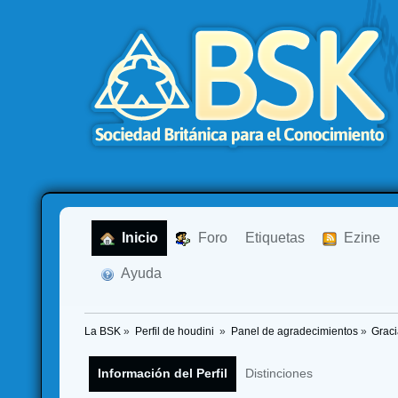
  Inicio
  Foro
Etiquetas
  Ezine
  Ayuda
La BSK
»
Perfil de houdini 
»
Panel de agradecimientos
»
Graci
Información del Perfil
Distinciones