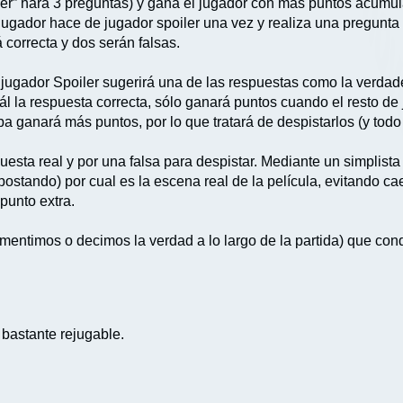
ler” hará 3 preguntas) y gana el jugador con más puntos acumula
 jugador hace de jugador spoiler una vez y realiza una pregunta
á correcta y dos serán falsas.
el jugador Spoiler sugerirá una de las respuestas como la verdad
ál la respuesta correcta, sólo ganará puntos cuando el resto de 
pa ganará más puntos, por lo que tratará de despistarlos (y todo
puesta real y por una falsa para despistar. Mediante un simplist
stando) por cual es la escena real de la película, evitando cae
punto extra.
ntimos o decimos la verdad a lo largo de la partida) que condi
 bastante rejugable.