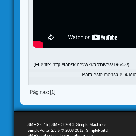
(Fuente:
http://labsk.net/wkr/archives/19643/
)
Para este mensaje,
4
Mie
Páginas: [
1
]
SMF 2.0.15
|
SMF © 2013
,
Simple Machines
SimplePortal 2.3.5 © 2008-2012, SimplePortal
SMFSimple.com Theme | Skin Samp