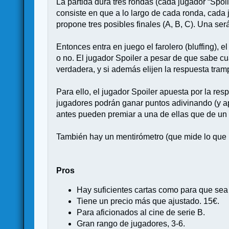
La partida dura tres rondas (cada jugador “Spoi
consiste en que a lo largo de cada ronda, cada
propone tres posibles finales (A, B, C). Una ser
Entonces entra en juego el farolero (bluffing), 
o no. El jugador Spoiler a pesar de que sabe cu
verdadera, y si además elijen la respuesta tram
Para ello, el jugador Spoiler apuesta por la res
jugadores podrán ganar puntos adivinando (y apo
antes pueden premiar a una de ellas que de un 
También hay un mentirómetro (que mide lo que me
Pros
Hay suficientes cartas como para que sea
Tiene un precio más que ajustado. 15€.
Para aficionados al cine de serie B.
Gran rango de jugadores, 3-6.