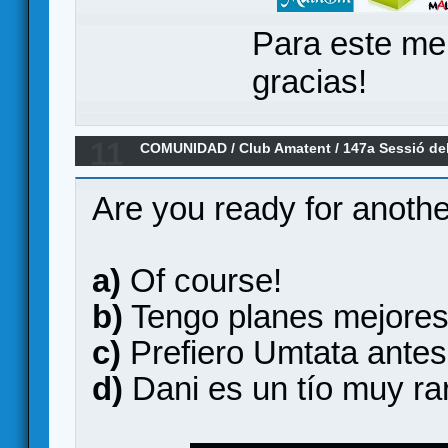
Para este me
gracias!
11
COMUNIDAD
/
Club Amatent
/
147a Sessió de
Are you ready for anoth
a)
Of course!
b)
Tengo planes mejore
c)
Prefiero Umtata ante
d)
Dani es un tío muy ra