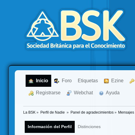
  Inicio
  Foro
Etiquetas
  Ezine
  Registrarse
  Webchat
  Ayuda
La BSK
»
Perfil de Nadie 
»
Panel de agradecimientos
»
Mensajes 
Información del Perfil
Distinciones