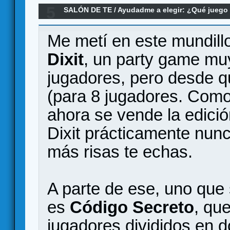
5
SALÓN DE TE
/
Ayudadme a elegir: ¿Qué jueg
Re:Recomendaciones juego familiar / party par
Me metí en este mundillo
Dixit
, un party game muy
jugadores, pero desde 
(para 8 jugadores. Como
ahora se vende la edició
Dixit prácticamente nunc
más risas te echas.
A parte de ese, uno que
es
Código Secreto
, qu
jugadores divididos en 