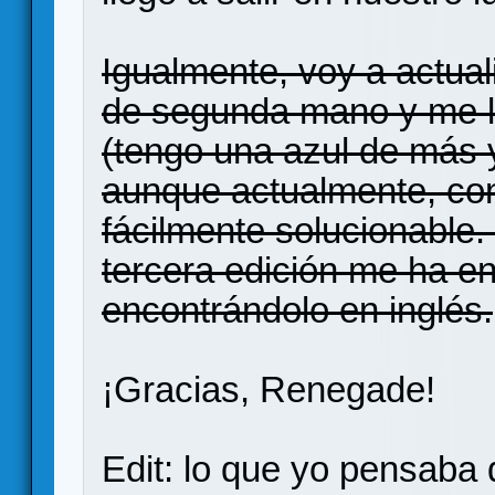
Igualmente, voy a actual
de segunda mano y me l
(tengo una azul de más 
aunque actualmente, con
fácilmente solucionable.
tercera edición me ha e
encontrándolo en inglés.
¡Gracias, Renegade!
Edit: lo que yo pensaba 