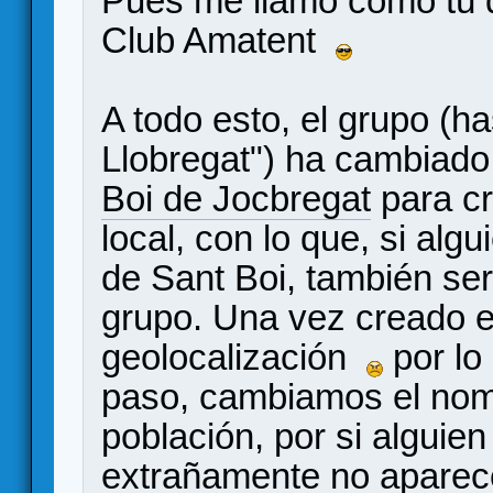
Pues me llamo como tú d
Club Amatent
A todo esto, el grupo (h
Llobregat") ha cambiado
Boi de Jocbregat
para cr
local, con lo que, si al
de Sant Boi, también se
grupo. Una vez creado el
geolocalización
por lo
paso, cambiamos el nombr
población, por si alguie
extrañamente no aparec