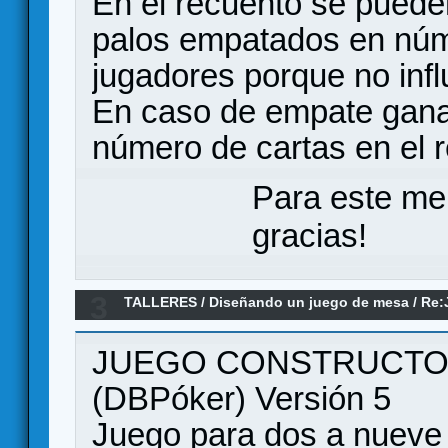
En el recuento se pueden
palos empatados en núm
jugadores porque no infl
En caso de empate gana
número de cartas en el r
Para este me
gracias!
3
TALLERES
/
Diseñando un juego de mesa
/
Re:
con baraja de Poker
JUEGO CONSTRUCTO
(DBPóker) Versión 5
Juego para dos a nueve