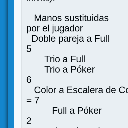
Manos sustituid
por el jugador
Doble pareja
5
Trio a Fu
Trio a Pó
6
Color a Escale
= 7
Full a Pó
2