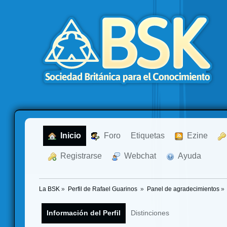
  Inicio
  Foro
Etiquetas
  Ezine
  Registrarse
  Webchat
  Ayuda
La BSK
»
Perfil de Rafael Guarinos 
»
Panel de agradecimientos
»
Información del Perfil
Distinciones