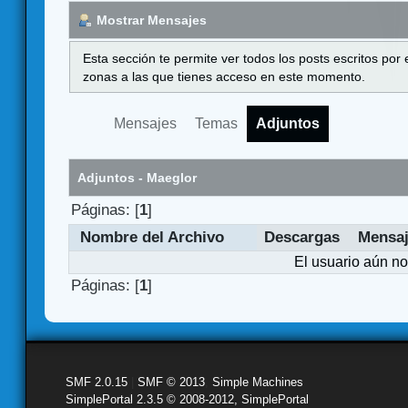
Mostrar Mensajes
Esta sección te permite ver todos los posts escritos por
zonas a las que tienes acceso en este momento.
Mensajes
Temas
Adjuntos
Adjuntos - Maeglor
Páginas: [
1
]
Nombre del Archivo
Descargas
Mensa
El usuario aún no
Páginas: [
1
]
SMF 2.0.15
|
SMF © 2013
,
Simple Machines
SimplePortal 2.3.5 © 2008-2012, SimplePortal