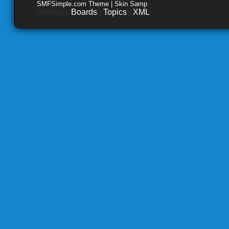
SMFSimple.com Theme | Skin Samp
Sitemap:
Boards
|
Topics
|
XML