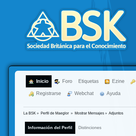
  Inicio
  Foro
Etiquetas
  Ezine
  Registrarse
  Webchat
  Ayuda
La BSK
»
Perfil de Maeglor 
»
Mostrar Mensajes
»
Adjuntos
Información del Perfil
Distinciones