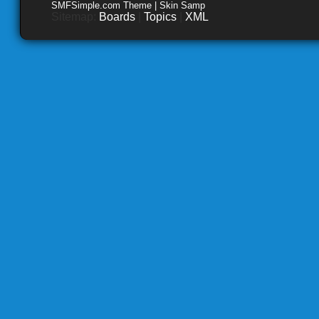
SMFSimple.com Theme | Skin Samp
Sitemap:
Boards
|
Topics
|
XML