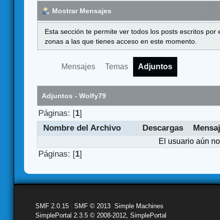
Mostrar Mensajes
Esta sección te permite ver todos los posts escritos por
zonas a las que tienes acceso en este momento.
Mensajes
Temas
Adjuntos
Adjuntos - Wolfy79
Páginas: [
1
]
Nombre del Archivo
Descargas
Mensa
El usuario aún no
Páginas: [
1
]
SMF 2.0.15
|
SMF © 2013
,
Simple Machines
SimplePortal 2.3.5 © 2008-2012, SimplePortal