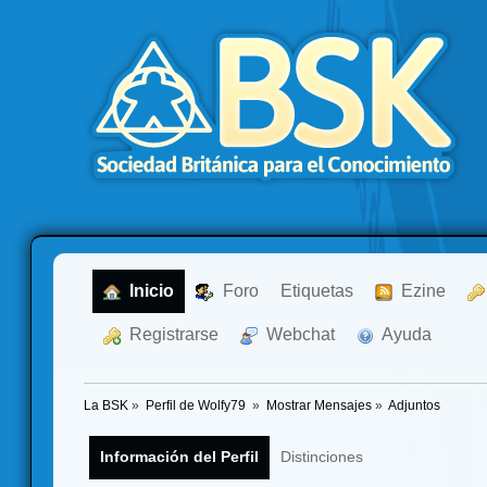
  Inicio
  Foro
Etiquetas
  Ezine
  Registrarse
  Webchat
  Ayuda
La BSK
»
Perfil de Wolfy79 
»
Mostrar Mensajes
»
Adjuntos
Información del Perfil
Distinciones