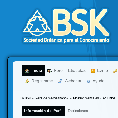
  Inicio
  Foro
Etiquetas
  Ezine
  Registrarse
  Webchat
  Ayuda
La BSK
»
Perfil de medvezhonok 
»
Mostrar Mensajes
»
Adjuntos
Información del Perfil
Distinciones