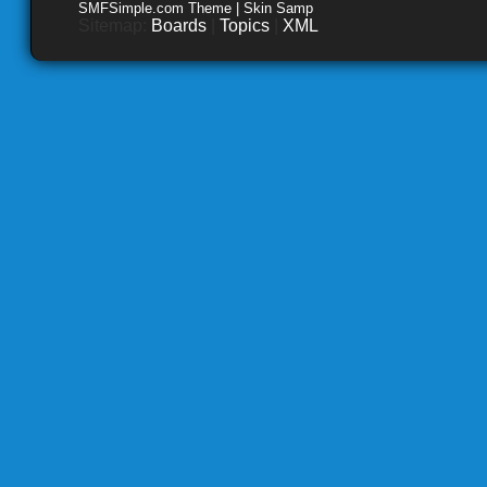
SMFSimple.com Theme | Skin Samp
Sitemap:
Boards
|
Topics
|
XML