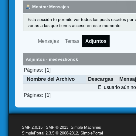
Mostrar Mensajes
Esta sección te permite ver todos los posts escritos por
zonas a las que tienes acceso en este momento.
Mensajes
Temas
Adjuntos
Adjuntos - medvezhonok
Páginas: [
1
]
Nombre del Archivo
Descargas
Mensa
El usuario aún no
Páginas: [
1
]
SMF 2.0.15
|
SMF © 2013
,
Simple Machines
SimplePortal 2.3.5 © 2008-2012, SimplePortal