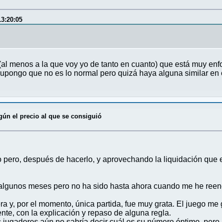
13:20:05
al menos a la que voy yo de tanto en cuanto) que está muy enf
upongo que no es lo normal pero quizá haya alguna similar en 
gún el precio al que se consiguió
pero, después de hacerlo, y aprovechando la liquidación que es
 algunos meses pero no ha sido hasta ahora cuando me he reenc
a y, por el momento, única partida, fue muy grata. El juego me
e, con la explicación y repaso de alguna regla.
jugadores aún no sabría decir cuál es su número óptimo, pero 