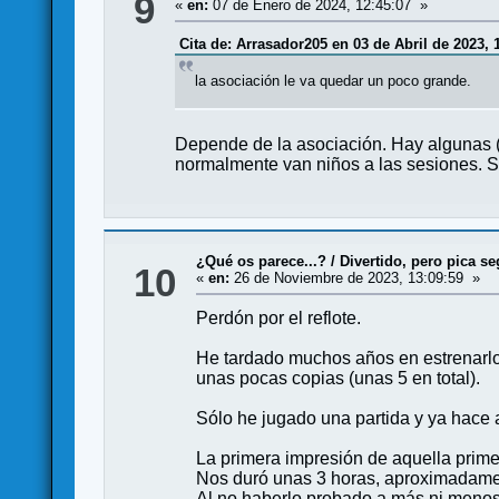
9
«
en:
07 de Enero de 2024, 12:45:07 »
Cita de: Arrasador205 en 03 de Abril de 2023, 
la asociación le va quedar un poco grande.
Depende de la asociación. Hay algunas (
normalmente van niños a las sesiones. S
¿Qué os parece...?
/
Divertido, pero pica se
10
«
en:
26 de Noviembre de 2023, 13:09:59 »
Perdón por el reflote.
He tardado muchos años en estrenarlo 
unas pocas copias (unas 5 en total).
Sólo he jugado una partida y ya hace
La primera impresión de aquella primer
Nos duró unas 3 horas, aproximadament
Al no haberlo probado a más ni menos 