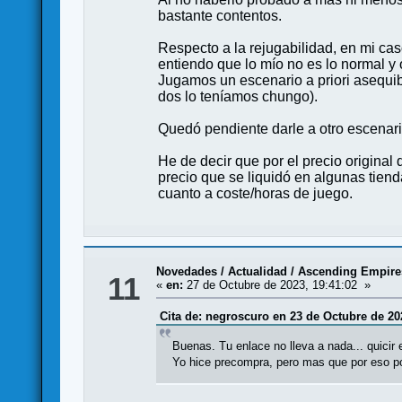
bastante contentos.
Respecto a la rejugabilidad, en mi cas
entiendo que lo mío no es lo normal y o
Jugamos un escenario a priori asequibl
dos lo teníamos chungo).
Quedó pendiente darle a otro escenar
He de decir que por el precio origina
precio que se liquidó en algunas tien
cuanto a coste/horas de juego.
Novedades / Actualidad
/
Ascending Empires
11
«
en:
27 de Octubre de 2023, 19:41:02 »
Cita de: negroscuro en 23 de Octubre de 20
Buenas. Tu enlace no lleva a nada... quicir
Yo hice precompra, pero mas que por eso por