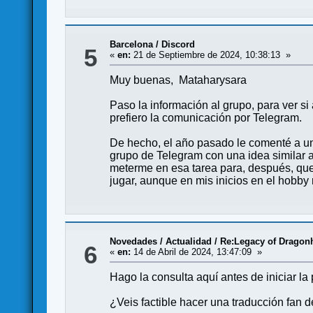
Barcelona
/
Discord
5
«
en:
21 de Septiembre de 2024, 10:38:13 »
Muy buenas, Mataharysara
Paso la información al grupo, para ver si
prefiero la comunicación por Telegram.
De hecho, el año pasado le comenté a un
grupo de Telegram con una idea similar a
meterme en esa tarea para, después, qu
jugar, aunque en mis inicios en el hobby 
Novedades / Actualidad
/
Re:Legacy of Dragonh
6
«
en:
14 de Abril de 2024, 13:47:09 »
Hago la consulta aquí antes de iniciar la
¿Veis factible hacer una traducción fan