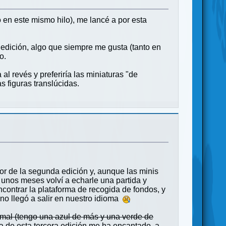
 en este mismo hilo), me lancé a por esta
 edición, algo que siempre me gusta (tanto en
o.
l revés y preferiría las miniaturas "de
 figuras translúcidas.
r de la segunda edición y, aunque las minis
 unos meses volví a echarle una partida y
ncontrar la plataforma de recogida de fondos, y
no llegó a salir en nuestro idioma
 mal (tengo una azul de más y una verde de
a de esta tercera edición me ha encantado, a