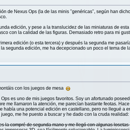
ón de Nexus Ops (la de las minis "genéricas", según han dicho
sco.
nda edición, y pese a la translucidez de las miniaturas de esta
co con la calidad de las figuras. Demasiado retro para mi gust
imera edición (o esta tercera) y después la segunda me pasaría a
a segunda edición, me ha decepcionado un poco el tema de las
 montáis con los juegos de mesa
 Ops es uno de mis juegos favoritos. Soy un afortunado poseedo
pre me llamaron la atención, me parecían bastante feotas. Hace
e había una potencial edición en castellano, pero no llegué a e
uego, me he puesto a buscar y he dado con la cruda realidad: 
pues la compré de segunda mano y me llegó con algunas losetas
as impresoras 3D, sea fácilmente solucionable. La luminiscenci