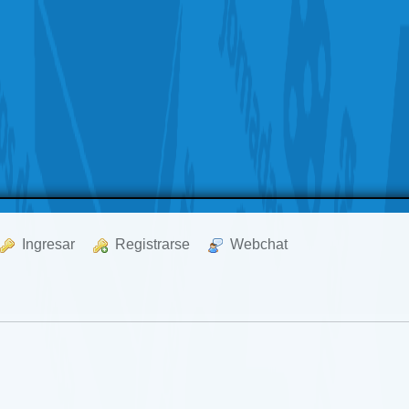
  Ingresar
  Registrarse
  Webchat