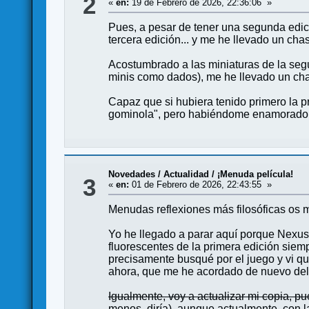
2
«
en:
19 de Febrero de 2026, 22:36:06 »
Pues, a pesar de tener una segunda edici
tercera edición... y me he llevado un cha
Acostumbrado a las miniaturas de la segu
minis como dados), me he llevado un chas
Capaz que si hubiera tenido primero la pr
gominola", pero habiéndome enamorado l
Novedades / Actualidad
/
¡Menuda película!
3
«
en:
01 de Febrero de 2026, 22:43:55 »
Menudas reflexiones más filosóficas os
Yo he llegado a parar aquí porque Nexus
fluorescentes de la primera edición siem
precisamente busqué por el juego y vi qu
ahora, que me he acordado de nuevo del j
Igualmente, voy a actualizar mi copia, 
menos, diría), aunque actualmente, con l