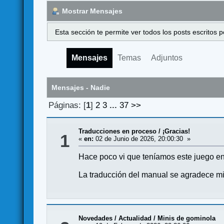
Mostrar Mensajes
Esta sección te permite ver todos los posts escritos
Mensajes
Temas
Adjuntos
Mensajes - Nadie
Páginas: [
1
]
2
3
...
37
>>
Traducciones en proceso
/
¡Gracias!
1
«
en:
02 de Junio de 2026, 20:00:30 »
Hace poco vi que teníamos este juego en 
La traducción del manual se agradece mil
Novedades / Actualidad
/
Minis de gominola