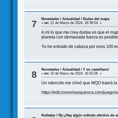
Novedades / Actualidad
/
Dudas del mapa
7
«
en:
12 de Marzo de 2024, 18:38:54 »
A mí lo que me crea dudas es que el mapa
planeta con demasiada fuerza es posible 
Yo he entrado de cabeza por esos 100 eu
Novedades / Actualidad
/
Y en castellano!
8
«
en:
10 de Marzo de 2024, 16:55:58 »
Un ratoncito me chivó que MQO traerá la Ze
https://edicionesmasqueoca.com/juego/a
Kedadas
/
Re:¿Hay algún método efectivo de e