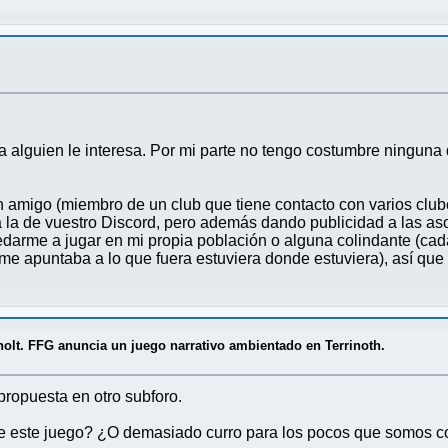
 a alguien le interesa. Por mi parte no tengo costumbre ninguna 
 amigo (miembro de un club que tiene contacto con varios club
 la de vuestro Discord, pero además dando publicidad a las aso
edarme a jugar en mi propia población o alguna colindante (c
me apuntaba a lo que fuera estuviera donde estuviera), así que 
olt. FFG anuncia un juego narrativo ambientado en Terrinoth.
 propuesta en otro subforo.
 de este juego? ¿O demasiado curro para los pocos que somos c