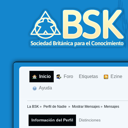
  Inicio
  Foro
Etiquetas
  Ezine
  Ayuda
La BSK
»
Perfil de Nadie 
»
Mostrar Mensajes
»
Mensajes
Información del Perfil
Distinciones