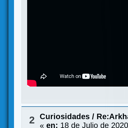
Curiosidades
/
Re:Arkha
2
«
en:
18 de Julio de 2020