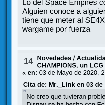
Lo del Space Empires co
Alguien conoce a alguie
tiene que meter al SE4X 
wargame por fuerza
Novedades / Actualid
14
CHAMPIONS, un LCG e
«
en:
03 de Mayo de 2020, 2
Cita de: Mr._Link en 03 de
No creo que tuvieran probl
Disney se ha hecho con Fox