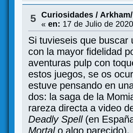
Curiosidades
/
Arkham/E
5
«
en:
17 de Julio de 2020
Si tuvieseis que buscar
con la mayor fidelidad p
aventuras pulp con toqu
estos juegos, se os ocur
estuve pensando en una 
dos: la saga de la Momi
rareza directa a video 
Deadly Spell
(en España
Mortal
o algo parecido).