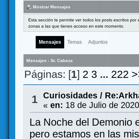
Mostrar Mensajes
Esta sección te permite ver todos los posts escritos por
zonas a las que tienes acceso en este momento.
Mensajes
Temas
Adjuntos
Mensajes - Sr. Cabeza
Páginas: [
1
]
2
3
...
222
>
Curiosidades
/
Re:Arkha
1
«
en:
18 de Julio de 2020
La Noche del Demonio e
pero estamos en las mis