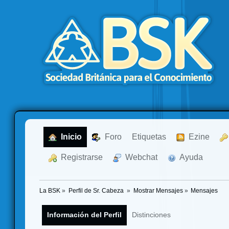
  Inicio
  Foro
Etiquetas
  Ezine
  Registrarse
  Webchat
  Ayuda
La BSK
»
Perfil de Sr. Cabeza 
»
Mostrar Mensajes
»
Mensajes
Información del Perfil
Distinciones