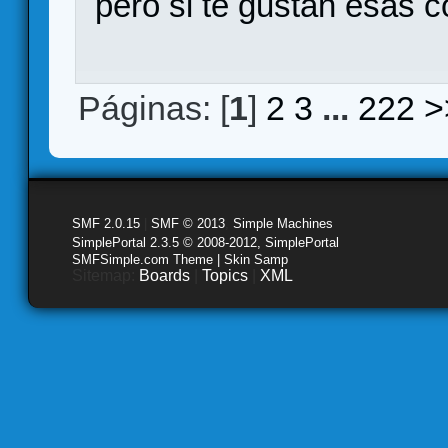
pero si te gustan esas c
Páginas: [
1
]
2
3
...
222
>
SMF 2.0.15
|
SMF © 2013
,
Simple Machines
SimplePortal 2.3.5 © 2008-2012, SimplePortal
SMFSimple.com Theme | Skin Samp
Sitemap:
Boards
|
Topics
|
XML