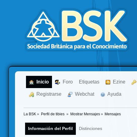
  Inicio
  Foro
Etiquetas
  Ezine
  Registrarse
  Webchat
  Ayuda
La BSK
»
Perfil de tibies 
»
Mostrar Mensajes
»
Mensajes
Información del Perfil
Distinciones