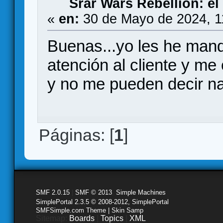
Srar Wars Rebellion: el
«
en:
30 de Mayo de 2024, 1
Buenas...yo les he man
atención al cliente y me
y no me pueden decir na
Páginas: [
1
]
SMF 2.0.15
|
SMF © 2013
,
Simple Machines
SimplePortal 2.3.5 © 2008-2012, SimplePortal
SMFSimple.com Theme | Skin Samp
Sitemap:
Boards
|
Topics
|
XML