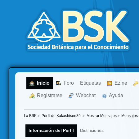
  Inicio
  Foro
Etiquetas
  Ezine
  Registrarse
  Webchat
  Ayuda
La BSK
»
Perfil de Kakashisen89 
»
Mostrar Mensajes
»
Mensajes
Información del Perfil
Distinciones