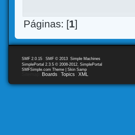
Páginas: [
1
]
SMF 2.0.15
|
SMF © 2013
,
Simple Machines
SimplePortal 2.3.5 © 2008-2012, SimplePortal
SMFSimple.com Theme | Skin Samp
Sitemap:
Boards
|
Topics
|
XML