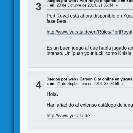
Juegos por web
/
Port Royal disponible en Yuc
3
«
en:
23 de Octubre de 2014, 21:35:34 »
Port Royal está ahora disponible en Yuc
fase Beta.
http://www.yucata.de/en/Rules/PortRoyal
Es un buen juego al que había jugado ant
intenso. Un 'push your luck' como Knizi
Juegos por web
/
Carson City online en yucata
4
«
en:
21 de Septiembre de 2014, 22:08:58 »
Hola.
Han añadido al extenso catálogo de jueg
http://www.yucata.de