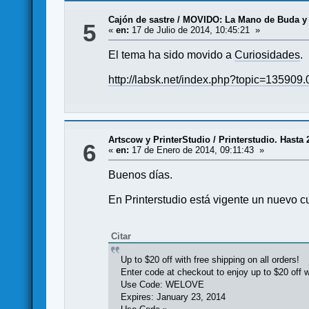
Cajón de sastre
/
MOVIDO: La Mano de Buda y 
5
«
en:
17 de Julio de 2014, 10:45:21 »
El tema ha sido movido a
Curiosidades
.
http://labsk.net/index.php?topic=135909.
Artscow y PrinterStudio
/
Printerstudio. Hasta 
6
«
en:
17 de Enero de 2014, 09:11:43 »
Buenos días.
En Printerstudio está vigente un nuevo 
Citar
Up to $20 off with free shipping on all orders!
Enter code at checkout to enjoy up to $20 off wi
Use Code: WELOVE
Expires: January 23, 2014