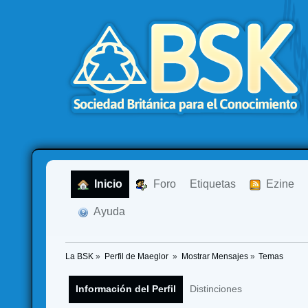
  Inicio
  Foro
Etiquetas
  Ezine
  Ayuda
La BSK
»
Perfil de Maeglor 
»
Mostrar Mensajes
»
Temas
Información del Perfil
Distinciones