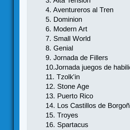
3. Alta Tensión
4. Aventureros al Tren
5. Dominion
6. Modern Art
7. Small World
8. Genial
9. Jornada de Fillers
10.Jornada juegos de habil
11. Tzolk'in
12. Stone Age
13. Puerto Rico
14. Los Castillos de Borgo
15. Troyes
16. Spartacus