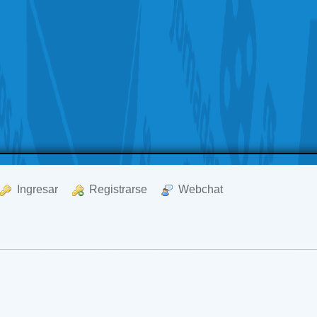
  Ingresar
  Registrarse
  Webchat