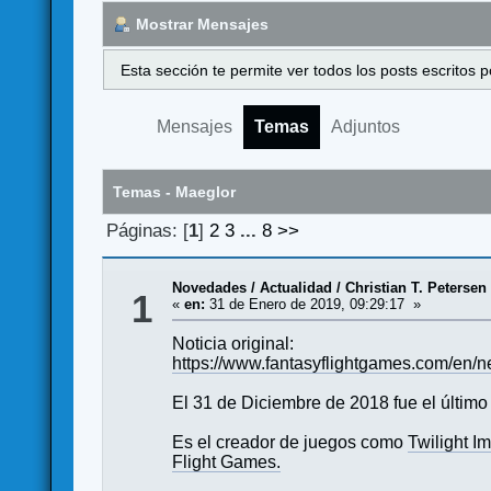
Mostrar Mensajes
Esta sección te permite ver todos los posts escritos
Mensajes
Temas
Adjuntos
Temas - Maeglor
Páginas: [
1
]
2
3
...
8
>>
Novedades / Actualidad
/
Christian T. Petersen
1
«
en:
31 de Enero de 2019, 09:29:17 »
Noticia original:
https://www.fantasyflightgames.com/en/
El 31 de Diciembre de 2018 fue el último
Es el creador de juegos como
Twilight I
Flight Games.