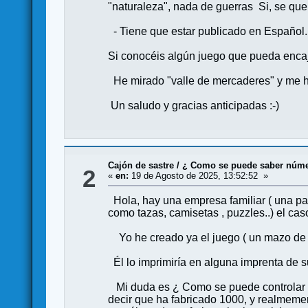
"naturaleza", nada de guerras Si, se que 
- Tiene que estar publicado en Español.
Si conocéis algún juego que pueda encaj
He mirado "valle de mercaderes" y me ha
Un saludo y gracias anticipadas :-)
Cajón de sastre
/
¿ Como se puede saber núme
2
«
en:
19 de Agosto de 2025, 13:52:52 »
Hola, hay una empresa familiar ( una par
como tazas, camisetas , puzzles..) el ca
Yo he creado ya el juego ( un mazo de 
Él lo imprimiría en alguna imprenta de
Mi duda es ¿ Como se puede controlar el
decir que ha fabricado 1000, y realmemen