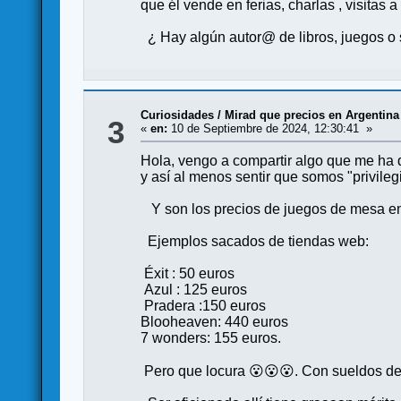
que él vende en ferias, charlas , visitas a
¿ Hay algún autor@ de libros, juegos o 
Curiosidades
/
Mirad que precios en Argentina 
3
«
en:
10 de Septiembre de 2024, 12:30:41 »
Hola, vengo a compartir algo que me ha 
y así al menos sentir que somos "privileg
Y son los precios de juegos de mesa en A
Ejemplos sacados de tiendas web:
Éxit : 50 euros
Azul : 125 euros
Pradera :150 euros
Blooheaven: 440 euros
7 wonders: 155 euros.
Pero que locura 😮😮😮. Con sueldos de 