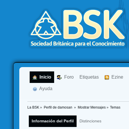
  Inicio
  Foro
Etiquetas
  Ezine
  Ayuda
La BSK
»
Perfil de damosan 
»
Mostrar Mensajes
»
Temas
Información del Perfil
Distinciones