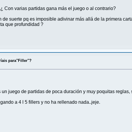
¿ Con varias partidas gana más el juego o al contrario?
ón de suerte pq es imposible adivinar más allá de la primera car
ta que profundidad ?
ais para"Filler"?
un juego de partidas de poca duración y muy poquitas reglas, s
do a 4 l 5 fillers y no ha rellenado nada..jeje.