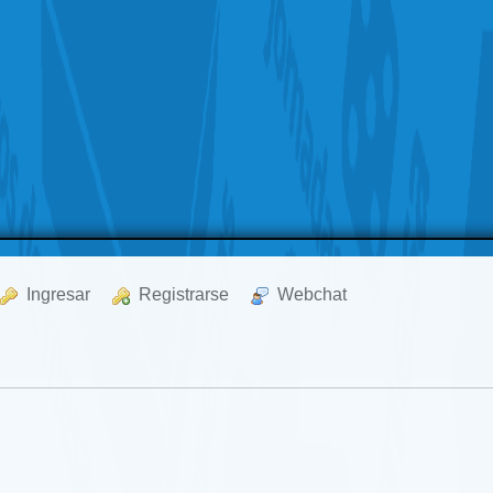
  Ingresar
  Registrarse
  Webchat