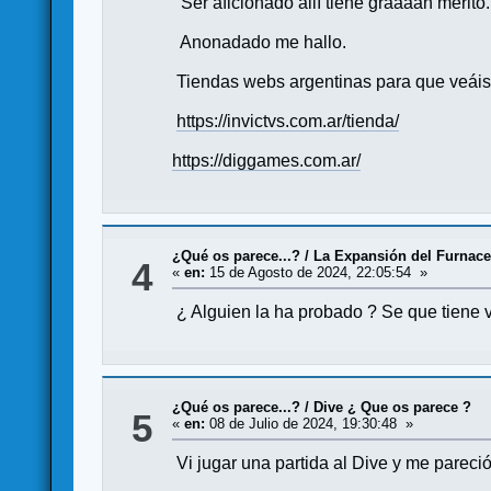
Ser aficionado allí tiene graaaan mérito.
Anonadado me hallo.
Tiendas webs argentinas para que veáis p
https://invictvs.com.ar/tienda/
https://diggames.com.ar/
¿Qué os parece...?
/
La Expansión del Furnace
4
«
en:
15 de Agosto de 2024, 22:05:54 »
¿ Alguien la ha probado ? Se que tiene v
¿Qué os parece...?
/
Dive ¿ Que os parece ?
5
«
en:
08 de Julio de 2024, 19:30:48 »
Vi jugar una partida al Dive y me pareció