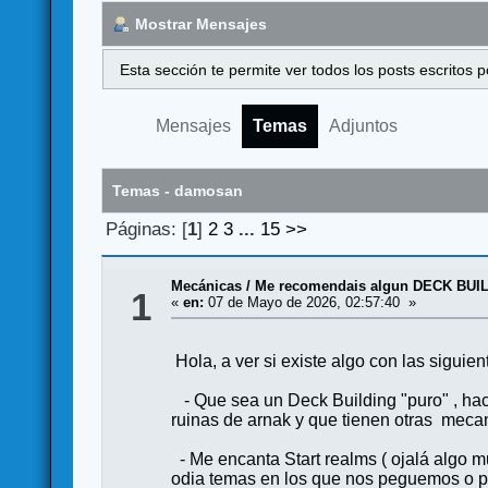
Mostrar Mensajes
Esta sección te permite ver todos los posts escritos
Mensajes
Temas
Adjuntos
Temas - damosan
Páginas: [
1
]
2
3
...
15
>>
Mecánicas
/
Me recomendais algun DECK BUI
1
«
en:
07 de Mayo de 2026, 02:57:40 »
Hola, a ver si existe algo con las siguien
- Que sea un Deck Building "puro" , hac
ruinas de arnak y que tienen otras meca
- Me encanta Start realms ( ojalá algo mu
odia temas en los que nos peguemos o put