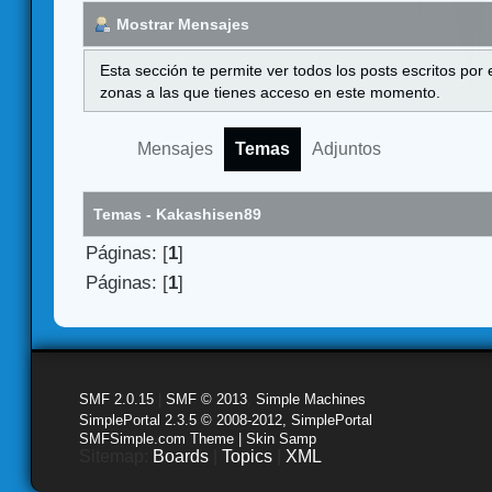
Mostrar Mensajes
Esta sección te permite ver todos los posts escritos por
zonas a las que tienes acceso en este momento.
Mensajes
Temas
Adjuntos
Temas - Kakashisen89
Páginas: [
1
]
Páginas: [
1
]
SMF 2.0.15
|
SMF © 2013
,
Simple Machines
SimplePortal 2.3.5 © 2008-2012, SimplePortal
SMFSimple.com Theme | Skin Samp
Sitemap:
Boards
|
Topics
|
XML