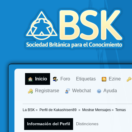
  Inicio
  Foro
Etiquetas
  Ezine
  Registrarse
  Webchat
  Ayuda
La BSK
»
Perfil de Kakashisen89 
»
Mostrar Mensajes
»
Temas
Información del Perfil
Distinciones