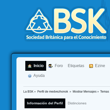
  Inicio
  Foro
Etiquetas
  Ezine
  Ayuda
La BSK
»
Perfil de medvezhonok 
»
Mostrar Mensajes
»
Temas
Información del Perfil
Distinciones