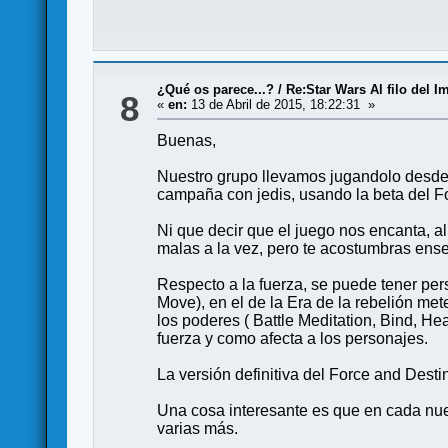
¿Qué os parece...?
/
Re:Star Wars Al filo del I
8
«
en:
13 de Abril de 2015, 18:22:31 »
Buenas,
Nuestro grupo llevamos jugandolo desde
campaña con jedis, usando la beta del F
Ni que decir que el juego nos encanta, a
malas a la vez, pero te acostumbras ens
Respecto a la fuerza, se puede tener pers
Move), en el de la Era de la rebelión me
los poderes ( Battle Meditation, Bind, He
fuerza y como afecta a los personajes.
La versión definitiva del Force and Desti
Una cosa interesante es que en cada nue
varias más.