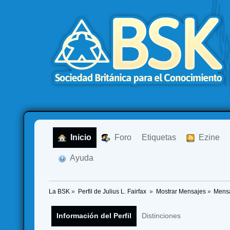
  Inicio
  Foro
Etiquetas
  Ezine
  Ayuda
La BSK
»
Perfil de Julius L. Fairfax 
»
Mostrar Mensajes
»
Mens
Información del Perfil
Distinciones