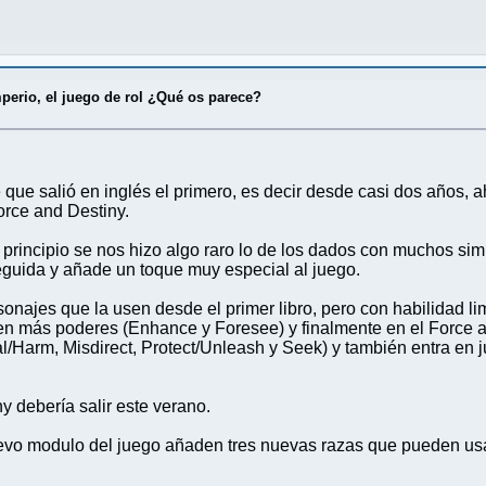
mperio, el juego de rol ¿Qué os parece?
 que salió en inglés el primero, es decir desde casi dos año
orce and Destiny.
l principio se nos hizo algo raro lo de los dados con muchos s
eguida y añade un toque muy especial al juego.
onajes que la usen desde el primer libro, pero con habilidad lim
ten más poderes (Enhance y Foresee) y finalmente en el Force a
al/Harm, Misdirect, Protect/Unleash y Seek) y también entra en j
ny debería salir este verano.
vo modulo del juego añaden tres nuevas razas que pueden usar