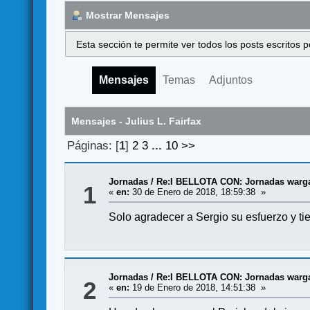
Mostrar Mensajes
Esta sección te permite ver todos los posts escritos
Mensajes
Temas
Adjuntos
Mensajes - Julius L. Fairfax
Páginas: [
1
]
2
3
...
10
>>
Jornadas
/
Re:I BELLOTA CON: Jornadas wargam
1
«
en:
30 de Enero de 2018, 18:59:38 »
Solo agradecer a Sergio su esfuerzo y ti
Jornadas
/
Re:I BELLOTA CON: Jornadas wargam
2
«
en:
19 de Enero de 2018, 14:51:38 »