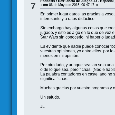
Podcasts
/
Re:Planeta de Juegos 43 - Especial 
7
«
en:
06 de Mayo de 2015, 00:47:47 »
En primer lugar daros las gracias a vosot
interesante y a ratos didáctico.
Sin embargo hay algunas cosas que creo 
jugado, y esto es algo en lo que de vez 
Star Wars sin conocerlo, ni haberlo juga
Es evidente que nadie puede conocer tod
vuestras opiniones, yo entre ellos, por l
menos en mi opinión.
Por otro lado, y aunque sea tan solo una 
o de lo que sea, pero fichas. (Nadie hab
La palabra contadores en castellano no s
significa fichas.
Muchas gracias por vuestro programa y os
Un saludo.
JL