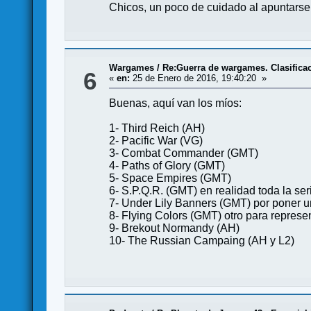
Chicos, un poco de cuidado al apuntarse 
Wargames
/
Re:Guerra de wargames. Clasifica
6
«
en:
25 de Enero de 2016, 19:40:20 »
Buenas, aquí van los míos:
1- Third Reich (AH)
2- Pacific War (VG)
3- Combat Commander (GMT)
4- Paths of Glory (GMT)
5- Space Empires (GMT)
6- S.P.Q.R. (GMT) en realidad toda la seri
7- Under Lily Banners (GMT) por poner u
8- Flying Colors (GMT) otro para represen
9- Brekout Normandy (AH)
10- The Russian Campaing (AH y L2)