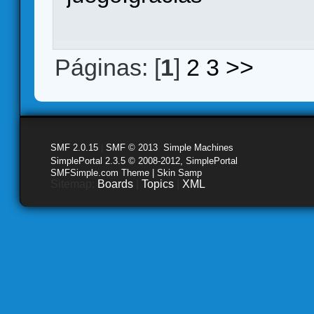
Páginas: [
1
]
2
3
>>
SMF 2.0.15
|
SMF © 2013
,
Simple Machines
SimplePortal 2.3.5 © 2008-2012, SimplePortal
SMFSimple.com Theme | Skin Samp
Sitemap:
Boards
|
Topics
|
XML