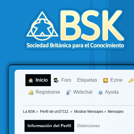
  Inicio
  Foro
Etiquetas
  Ezine
  Registrarse
  Webchat
  Ayuda
La BSK
»
Perfil de uri37111 
»
Mostrar Mensajes
»
Mensajes
Información del Perfil
Distinciones