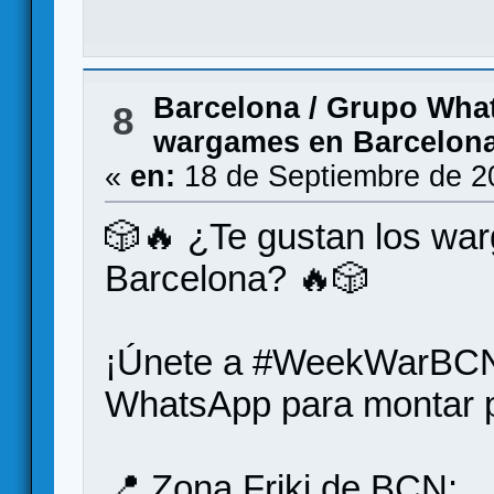
Barcelona
/
Grupo What
8
wargames en Barcelon
«
en:
18 de Septiembre de 2
🎲🔥 ¿Te gustan los war
Barcelona? 🔥🎲
¡Únete a #WeekWarBCN,
WhatsApp para montar p
📍 Zona Friki de BCN: