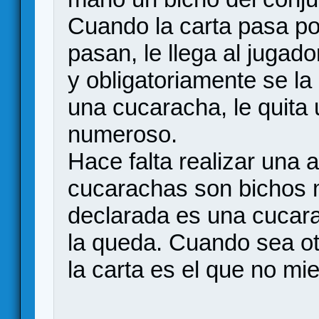
Cuando la carta pasa po
pasan, le llega al jugado
y obligatoriamente se la
una cucaracha, le quita
numeroso.
Hace falta realizar una 
cucarachas son bichos m
declarada es una cucara
la queda. Cuando sea ot
la carta es el que no mie