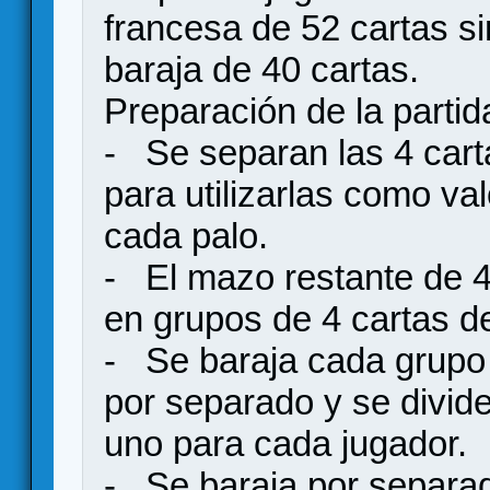
francesa de 52 cartas s
baraja de 40 cartas.
Preparación de la partid
- Se separan las 4 cart
para utilizarlas como val
cada palo.
- El mazo restante de 4
en grupos de 4 cartas de
- Se baraja cada grupo 
por separado y se divid
uno para cada jugador.
- Se baraja por separad