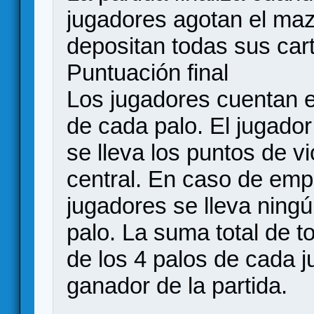
jugadores agotan el maz
depositan todas sus car
Puntuación final
Los jugadores cuentan e
de cada palo. El jugado
se lleva los puntos de vi
central. En caso de emp
jugadores se lleva ning
palo. La suma total de t
de los 4 palos de cada j
ganador de la partida.