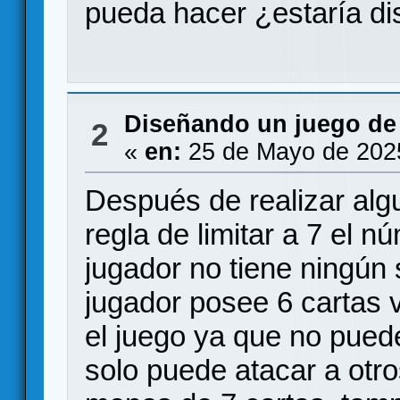
pueda hacer ¿estaría di
Diseñando un juego de
2
«
en:
25 de Mayo de 202
Después de realizar alg
regla de limitar a 7 el 
jugador no tiene ningún
jugador posee 6 cartas v
el juego ya que no puede
solo puede atacar a otr