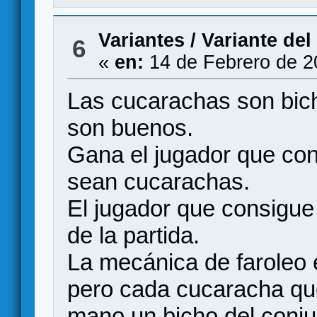
Variantes
/
Variante de
6
«
en:
14 de Febrero de 2
Las cucarachas son bich
son buenos.
Gana el jugador que con
sean cucarachas.
El jugador que consigue
de la partida.
La mecánica de faroleo e
pero cada cucaracha que
mano un bicho del conj