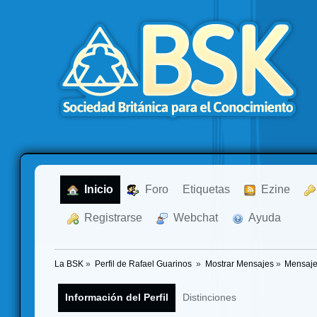
  Inicio
  Foro
Etiquetas
  Ezine
  Registrarse
  Webchat
  Ayuda
La BSK
»
Perfil de Rafael Guarinos 
»
Mostrar Mensajes
»
Mensaj
Información del Perfil
Distinciones