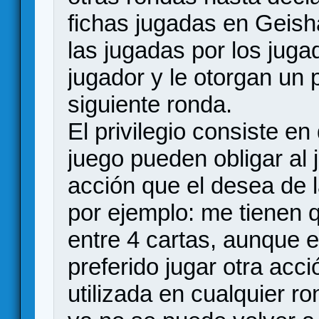
fichas jugadas en Geisha
las jugadas por los juga
jugador y le otorgan un p
siguiente ronda.
El privilegio consiste e
juego pueden obligar al j
acción que el desea de l
por ejemplo: me tienen q
entre 4 cartas, aunque e
preferido jugar otra acc
utilizada en cualquier r