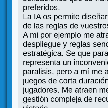
preferidos.
La IA os permite diseña
de las reglas de vuestro
A mi por ejemplo me atr
despliegue y reglas senc
estratégica. Se que par
representa un inconvenie
paralisis, pero a mí me 
juegos de corta duració
jugadores. Me atraen m
gestión compleja de rec