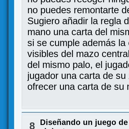
no puedes remontarte d
Sugiero añadir la regla 
mano una carta del mis
si se cumple además la 
visibles del mazo centr
del mismo palo, el jugad
jugador una carta de su
ofrecer una carta de su
Diseñando un juego de
8