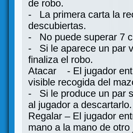
de robo.
- La primera carta la re
descubiertas.
- No puede superar 7 c
- Si le aparece un par v
finaliza el robo.
Atacar - El jugador entr
visible recogida del maz
- Si le produce un par s
al jugador a descartarlo.
Regalar – El jugador ent
mano a la mano de otro