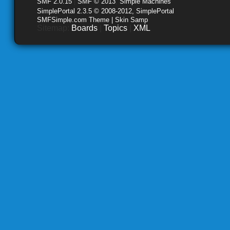
SMF 2.0.15
|
SMF © 2013
,
Simple Machines
SimplePortal 2.3.5 © 2008-2012, SimplePortal
SMFSimple.com Theme | Skin Samp
Sitemap:
Boards
|
Topics
|
XML