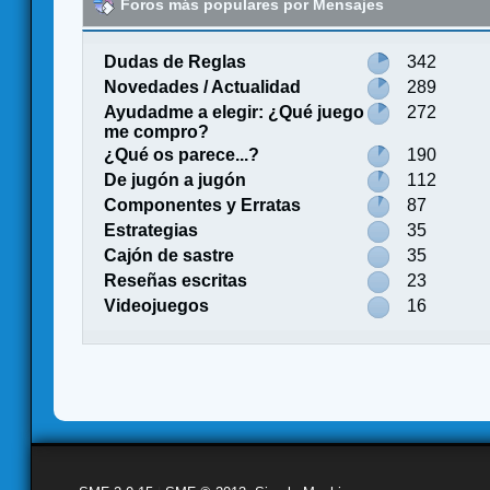
Foros más populares por Mensajes
Dudas de Reglas
342
Novedades / Actualidad
289
Ayudadme a elegir: ¿Qué juego
272
me compro?
¿Qué os parece...?
190
De jugón a jugón
112
Componentes y Erratas
87
Estrategias
35
Cajón de sastre
35
Reseñas escritas
23
Videojuegos
16