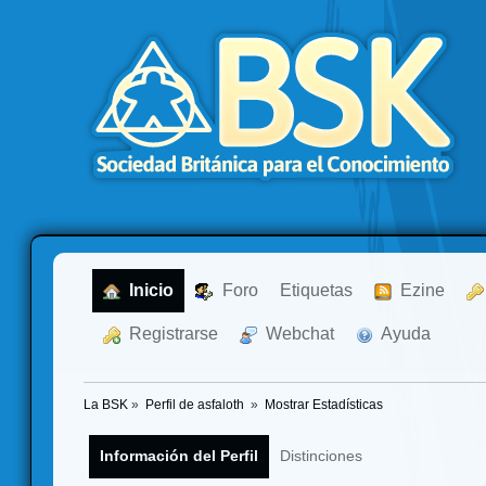
  Inicio
  Foro
Etiquetas
  Ezine
  Registrarse
  Webchat
  Ayuda
La BSK
»
Perfil de asfaloth 
»
Mostrar Estadísticas
Información del Perfil
Distinciones