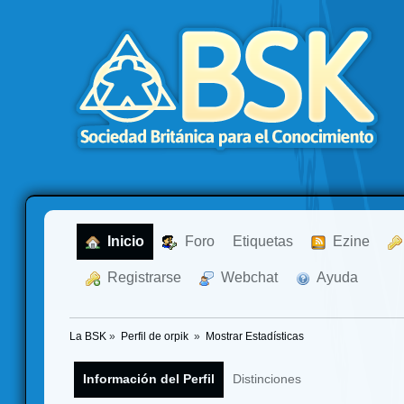
  Inicio
  Foro
Etiquetas
  Ezine
  Registrarse
  Webchat
  Ayuda
La BSK
»
Perfil de orpik 
»
Mostrar Estadísticas
Información del Perfil
Distinciones