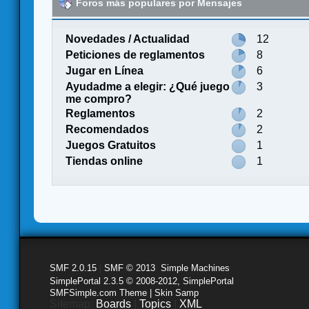
Foros más populares por Mensajes
Novedades / Actualidad
12
Peticiones de reglamentos
8
Jugar en Línea
6
Ayudadme a elegir: ¿Qué juego
3
me compro?
Reglamentos
2
Recomendados
2
Juegos Gratuitos
1
Tiendas online
1
SMF 2.0.15
|
SMF © 2013
,
Simple Machines
SimplePortal 2.3.5 © 2008-2012, SimplePortal
SMFSimple.com Theme | Skin Samp
Sitemap:
Boards
|
Topics
|
XML