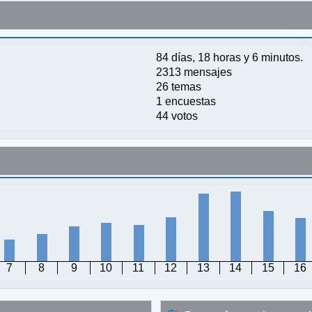
84 días, 18 horas y 6 minutos.
2313 mensajes
26 temas
1 encuestas
44 votos
7
8
9
10
11
12
13
14
15
16