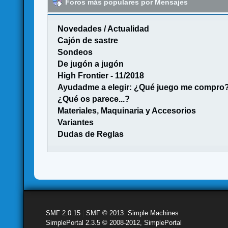
Foros más populares por Mensajes
Novedades / Actualidad
Cajón de sastre
Sondeos
De jugón a jugón
High Frontier - 11/2018
Ayudadme a elegir: ¿Qué juego me compro
¿Qué os parece...?
Materiales, Maquinaria y Accesorios
Variantes
Dudas de Reglas
SMF 2.0.15
|
SMF © 2013
,
Simple Machines
SimplePortal 2.3.5 © 2008-2012, SimplePortal