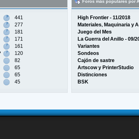
Foros más populares por A
441
High Frontier - 11/2018
277
Materiales, Maquinaria y 
181
Juego del Mes
171
La Guerra del Anillo - 09/2
161
Variantes
?
120
Sondeos
82
Cajón de sastre
65
Artscow y PrinterStudio
65
Distinciones
45
BSK