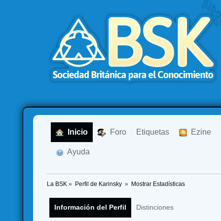
  Inicio
  Foro
Etiquetas
  Ezine
  Ayuda
La BSK
»
Perfil de Karinsky 
»
Mostrar Estadísticas
Información del Perfil
Distinciones