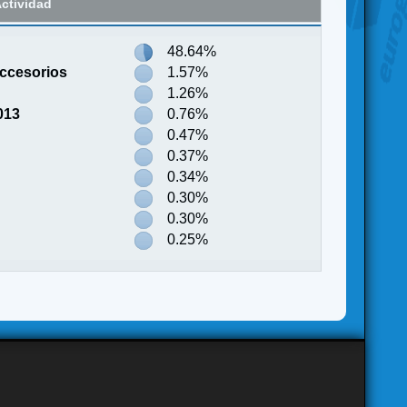
ctividad
48.64%
Accesorios
1.57%
1.26%
013
0.76%
0.47%
0.37%
0.34%
0.30%
0.30%
0.25%