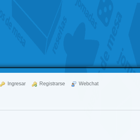
  Ingresar
  Registrarse
  Webchat