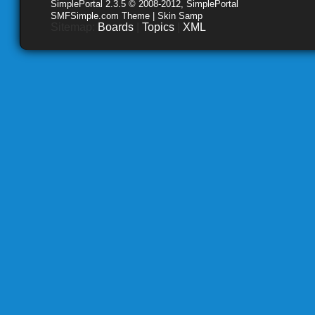
SimplePortal 2.3.5 © 2008-2012, SimplePortal
SMFSimple.com Theme | Skin Samp
Sitemap:
Boards
|
Topics
|
XML