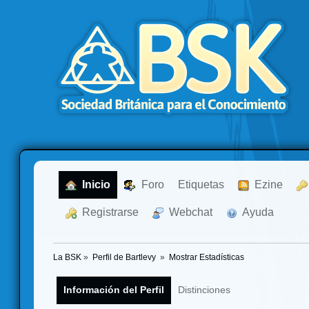
  Inicio
  Foro
Etiquetas
  Ezine
  Registrarse
  Webchat
  Ayuda
La BSK
»
Perfil de Bartlevy 
»
Mostrar Estadísticas
Información del Perfil
Distinciones