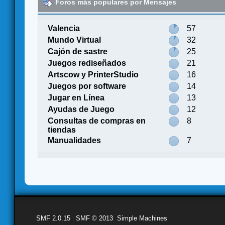
Foros más populares por Mensajes
Valencia
57
Mundo Virtual
32
Cajón de sastre
25
Juegos rediseñados
21
Artscow y PrinterStudio
16
Juegos por software
14
Jugar en Línea
13
Ayudas de Juego
12
Consultas de compras en
8
tiendas
Manualidades
7
SMF 2.0.15
|
SMF © 2013
,
Simple Machines